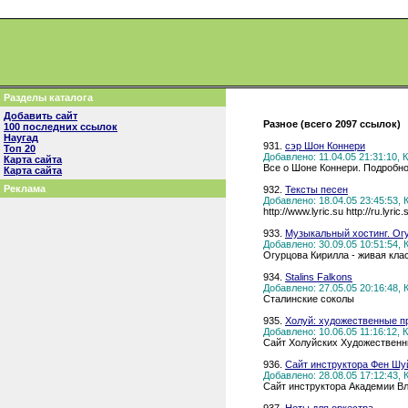
Разделы каталога
Добавить сайт
Разное (всего 2097 ссылок)
100 последних ссылок
Наугад
931.
сэр Шон Коннери
Топ 20
Добавлено: 11.04.05 21:31:10,
Карта сайта
Все о Шоне Коннери. Подробно 
Карта сайта
Реклама
932.
Тексты песен
Добавлено: 18.04.05 23:45:53,
http://www.lyric.su http://ru.
933.
Музыкальный хостинг. Ог
Добавлено: 30.09.05 10:51:54,
Огурцова Кирилла - живая кла
934.
Stalins Falkons
Добавлено: 27.05.05 20:16:48,
Сталинские соколы
935.
Холуй: художественные п
Добавлено: 10.06.05 11:16:12,
Сайт Холуйских Художественн
936.
Сайт инструктора Фен Шу
Добавлено: 28.08.05 17:12:43,
Сайт инструктора Академии В