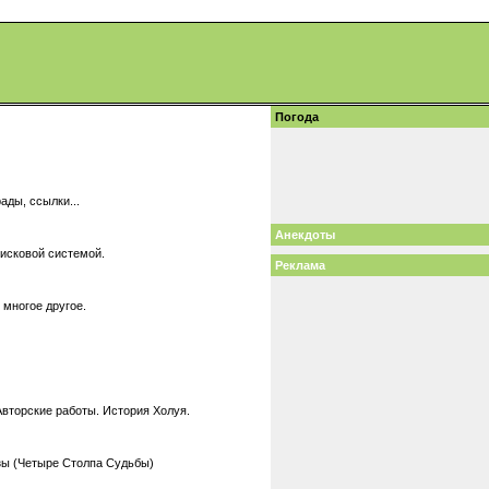
Погода
ады, ссылки...
Анекдоты
поисковой системой.
Реклама
 многое другое.
вторские работы. История Холуя.
зы (Четыре Столпа Судьбы)