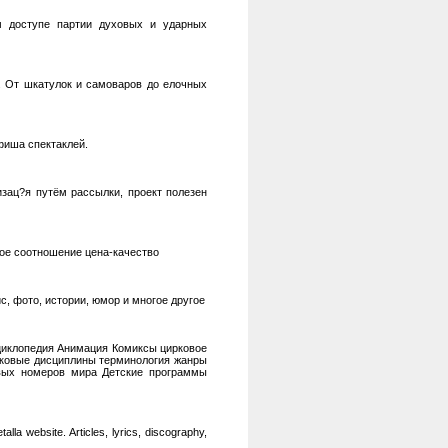
ом доступе партии духовых и ударных
и. От шкатулок и самоваров до елочных
фиша спектаклей.
изац?я путём рассылки, проект полезен
ное соотношение цена-качество
с, фото, истории, юмор и многое другое
клопедия Анимация Комиксы цирковое
ковые дисциплины терминология жанры
овых номеров мира Детские программы
 website. Articles, lyrics, discography,