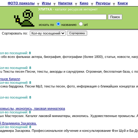
ФОТО приколы
╥
Игры
╥
Напитки
╥
Кино
╥
Ресурсы
╥
Книги
УЛИТКА
- каталог ресурсов интернет
искать по
названию
url
Сортировать по:
 Кол-во посещений:
8
обо всех фильмах актера, биография, фотографии (более 1800), статьи, новости, нагр
 Кол-во посещений:
8
lyric.su Тексты песен Песни, тексты, аккорды и саундтреки. Огромная, бесплатная база, с 
урцов Кирилл
 Кол-во посещений:
8
ссика бардрока. Песни Мр3, тексты песен, фото, информация о ближайших концертах и
 Кол-во посещений:
8
ромыслы, иконопись, лаковая миниатюра
 Кол-во посещений:
8
ых Мастерских. Каталог лаковой миниатюры, иконопись. Художественные промыслы. А
й Владимира Захарова.
 Кол-во посещений:
8
ладимира Захарова. Профессиональное обучение и консультирование Фэн Шуй и Ба-Д