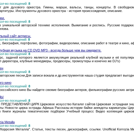
 Кол-во посещений:
8
т для духового оркестра. Гимны, марши, вальсы, танцы, концерты. В свободн
ртитуры. Инструменты духового оркестра - история происхождения, описание.
ки.
 Кол-во посещений:
8
в уникальной авторской технике исполнения. Выжигание и роспись. Русские подарк
илова.
ьный сайт актрисы.
 Кол-во посещений:
8
 биография, портфолио, фотографии, видеоролики, описание работ в театре и кино, а
клубная музыка на CD DVD MP3 - всегда больше чем вы ожидаете.
 Кол-во посещений:
8
урс, задачей которого является аккумуляция реальной клубной музыки и её популяр
т-директора, клубные менеджеры, продюсеры, промоутеры и конечно же DJ's)
ен
 Кол-во посещений:
8
авторские песни.Для записи вокала и др.инструментов наша студия предлагает выгод
го кино
 Кол-во посещений:
8
 российского кино Вы найдете свежие биографии актеров, фильмографии русских актри
ДЫ
 Кол-во посещений:
8
ЕДСТАВЛЕНИЙ ЦИРК Цирковое искусство Каталог сайтов Цирковая эстрадная энци
ы Новости цирка эстрады Афиша Рассказы истории байки анекдоты карикатуры Цир
 Книги журналы тематические подборки Учебный процесс Видео коллекция цирк
ia Metalla
 Кол-во посещений:
8
розия Металла". Статьи, тексты песен, дискография, ссылки. Unofficial Korrozia Metalla