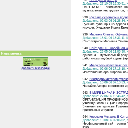
937.
Ноты для оркестра
Добавлено: 27.10.05 15:30:51,
PARTITA.RU - библиотека но
музыкальных инструментов, па
938.
Русские сувениры и подар
Добавлено: 02.03.06 01:28:34,
Русские сувениры из дерева 
игрушек. Художник Ирина Ерм
939.
Марьяна Спивак. Официал
Добавлено: 18.01.06 13:31:11,
Сайт актрисы Марьяны Спивак,
940.
Сайт для DJ - новейшая 
Добавлено: 25.05.06 21:03:30,
Наша кнопка
djb.net.ua - музыкальный рес
работникам клубной сцены (ар
941.
Минусовки известных пес
добавить в закладки
Добавлено: 02.06.06 17:16:10,
Изготовление аранжировок на 
942.
Биографии актеров русско
Добавлено: 10.06.06 07:13:53,
На сайте Актеры советского и
943.
В МИРЕ ЦИРКА И ЭСТРА
Добавлено: 22.06.06 19:46:42,
ОРГАНИЗАЦИЯ ПРАЗДНИКОВ ПР
училище Фото-ГУЦЭИ Реферат
Знаменитые артисты Плакаты
прикольные игрушки
944.
Коррозия Металла || Korroz
Добавлено: 10.08.06 02:06:02,
Неофициальный сайт группы "Кор
links.