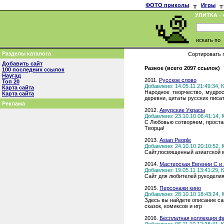
ФОТО приколы
╥
Игры
╥
УЛИТКА
- 
искать по
Разделы каталога
Сортировать 
Добавить сайт
Разное (всего 2097 ссылок)
100 последних ссылок
Наугад
2011.
Русское слово
Топ 20
Добавлено: 14.05.11 21:49:34,
Карта сайта
Народное творчество, мудрос
Карта сайта
деревни, цитаты русских писа
Реклама
2012.
Амурские Украсы
Добавлено: 23.10.10 06:41:14,
С Любовью сотворяем, простан
Творца!
2013.
Asian People
Добавлено: 24.10.10 20:10:52,
Сайт,посвященный азиатской к
2014.
Мастерская Евгении С и 
Добавлено: 19.05.11 13:41:29,
Сайт для любителей рукоделия
2015.
Персонажи кино
Добавлено: 28.10.10 18:43:24,
Здесь вы найдете описание с
сказок, комиксов и игр
2016.
Бесплатная коллекция 