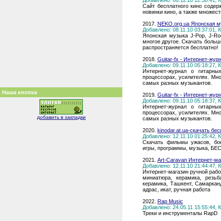
Добавлено: 06.11.10 12:38:41,
Сайт бесплатного кино соде
новинки кино, а также множес
2017.
NEKO.org.ua Японская му
Добавлено: 08.11.10 03:37:01,
Японская музыка J-Pop, J-Ro
многое другое. Скачать боль
распространяется бесплатно!
2018.
Guitar-fx - Интернет-жу
Добавлено: 09.11.10 05:18:27,
Интернет-журнал о гитарны
процессорах, усилителях. Мно
самых разных музыкантов.
Наша кнопка
2019.
Guitar-fx - Интернет-жу
Добавлено: 09.11.10 05:18:37,
Интернет-журнал о гитарны
процессорах, усилителях. Мно
добавить в закладки
самых разных музыкантов.
2020.
kinodar.at.ua-скачать б
Добавлено: 12.11.10 01:25:42,
Скачать фильмы ужасов, бое
игры, программы, музыка, БЕ
2021.
Art-Caravan Интернет-ма
Добавлено: 12.11.10 21:44:47,
Интернет-магазин ручной рабо
миниатюра, керамика, резьб
керамика, Ташкент, Самарканд
адрас, икат, ручная работа
2022.
Rap Music
Добавлено: 24.05.11 15:55:44,
Треки и инструменталы RapD