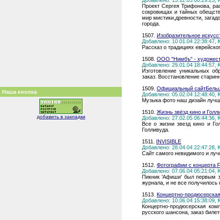
Добавлено: 15.12.03 00:29:23,
Проект Сергея Трифонова, ра
сокровищах и тайных обещств
мир мистики,древности, загад
города.
1507.
Изобразительное искусс
Добавлено: 10.01.04 22:38:47,
Рассказ о традициях еврейско
1508.
ООО "Нимбъ" - художест
Добавлено: 29.01.04 18:44:57,
Изготовление уникальных об
заказ. Восстановление старин
1509.
Официальный сайтБельцк
Наша кнопка
Добавлено: 05.02.04 12:48:40,
Музыка фото наш дизайн лучш
1510.
Жизнь звёзд кино и Голл
добавить в закладки
Добавлено: 27.02.05 06:44:36,
Все о жизни звезд кино и Г
Голливуда.
1511.
INVISIBLE
Добавлено: 28.04.04 22:47:28,
Сайт самого невидимого и луч
1512.
Фотографии с концерта 
Добавлено: 07.06.04 05:21:04,
Пикник 'Афиши' был первым 
журнала, и не все получилось 
1513.
Концертно-продюсерска
Добавлено: 10.06.04 15:38:09,
Концертно-продюсерская ком
русского шансона, заказ билет