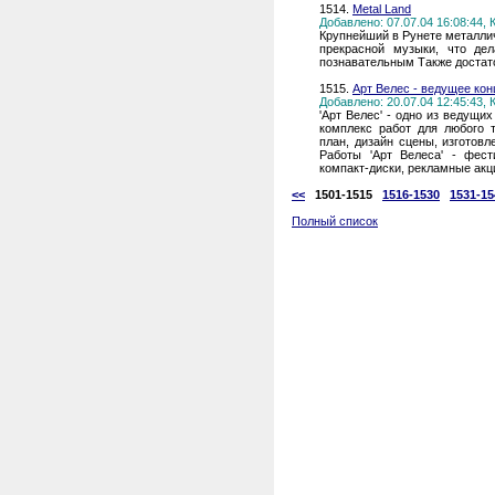
1514.
Metal Land
Добавлено: 07.07.04 16:08:44,
Крупнейший в Рунете металли
прекрасной музыки, что де
познавательным Также достат
1515.
Арт Велес - ведущее кон
Добавлено: 20.07.04 12:45:43,
'Арт Велес' - одно из ведущ
комплекс работ для любого т
план, дизайн сцены, изготов
Работы 'Арт Велеса' - фести
компакт-диски, рекламные акц
<<
1501-1515
1516-1530
1531-15
Полный список