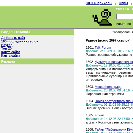
ФОТО приколы
╥
Игры
╥
УЛИТКА
- 
искать по
Разделы каталога
Сортировать 
Добавить сайт
Разное (всего 2097 ссылок)
100 последних ссылок
Наугад
1501.
Talk Forum
Топ 20
Добавлено: 16.09.03 10:56:16,
Карта сайта
Разносторонние обсуждения с
Карта сайта
Реклама
1502.
Культурно-познаватель
Добавлено: 17.10.03 01:43:15,
Информационно-познавательн
века (кулинарные рецепты
Оригинальные сувениры и пода
интересам.
1503.
Mouse home page
Добавлено: 28.10.03 09:51:16,
Персональная страничка...
1504.
Поиск абстрактного знан
Добавлено: 01.11.03 09:25:13,
Знание древних. Поиск абстра
1505.
art2art
Добавлено: 14.12.03 22:17:50,
art2art - Роспись стен, живопи
1506.
Тайны "Лаборатории Кёни