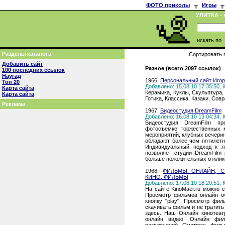
ФОТО приколы
╥
Игры
╥
УЛИТКА
- 
искать по
Разделы каталога
Сортировать 
Добавить сайт
Разное (всего 2097 ссылок)
100 последних ссылок
Наугад
1966.
Персональный сайт Игоря
Топ 20
Добавлено: 15.08.10 17:35:50,
Карта сайта
Керамика, Куклы, Скульптура,
Карта сайта
Готика, Классика, Казаки, Сов
Реклама
1967.
Видеостудия DreamFilm
Добавлено: 16.08.10 13:04:34,
Видеостудия DreamFilm пр
фотосъемке торжественных м
мероприятий, клубных вечери
обладают более чем пятилет
Индивидуaльный подход к л
позволяет студии DreamFilm
больше положительных отклик
1968.
ФИЛЬМЫ ОНЛАЙН, С
КИНО, ФИЛЬМЫ
Добавлено: 17.08.10 18:20:51,
На сайте KinoMaer.ru можно 
Просмотр фильмов онлайн оч
кнопку "play". Просмотр фил
скачивать фильм и не тратить
здесь. Наш Онлайн кинотеат
онлайн видео. Онлайн фил