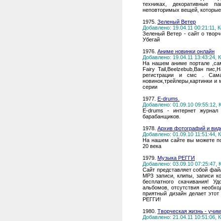
техниках, декоративные п
неповторимых вещей, которые 
1975.
Зеленый Ветер
Добавлено: 19.04.11 00:21:11,
Зеленый Ветер - сайт о творч
Убегай
1976.
Аниме новинки онлайн
Добавлено: 19.04.11 13:43:24,
На нашем аниме портале ,са
Fairy Tail,Beelzebub,Ван пис
регистрации и смс . Сама
новинок,трейлеры,картинки и 
серии
1977.
E-drums.
Добавлено: 01.09.10 09:55:12,
E-drums - интернет журнал
барабанщиков.
1978.
Архив фотографий и ви
Добавлено: 01.09.10 11:51:44,
На нашем сайте вы можете по
20 века
1979.
Музыка РЕГГИ
Добавлено: 03.09.10 07:25:47,
Сайт представляет собой фай
MP3 записи, клипы, записи к
бесплатного скачивания! У
альбомов, отсутствия необхо
приятный дизайн делает это
РЕГГИ!
1980.
Творческая жизнь - учим
Добавлено: 21.04.11 10:51:06,