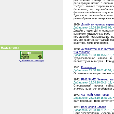
развлечений. Смотреть филь
регистрации можно в онлайн 
требует никаких сторонних п
бесплатно, поэтому чтобы по
фильмы онлайн всех годов, а 
Здесь все фильмы бесплатно.
разнообразия одножанровых к
1969.
Дизайн интерьера, переп
Добавлено: 18.08.10 20:08:09,
Дизайн студия 'Ди' специализ
комплекс отделочных работ: 
помещений; согласование пе
ремонт квартир, коттеджей, о
квартире, доме или офисе.
Наша кнопка
1970.
Художественные витражи 
"За стеклом"
Добавлено: 19.08.10 15:56:18,
Художественное стекло в 
добавить в закладки
пескоструйный витраж. Печи д
1971.
Рэп-тексты
Добавлено: 22.08.10 01:46:54,
Огромная коллекция текстов п
1972.
RNB.NAME: Знакомства в
Добавлено: 23.08.10 00:24:12,
Специальный проект сайта
знакомств, встреч и общения 
1973.
Фан-сайт Кэти Перри
Добавлено: 23.08.10 15:51:38,
сайт посвящен творчеству Кэ
1974.
Волшебная Страна
Добавлено: 23.08.10 21:20:10,
Сайт эксклюзивных изделий р