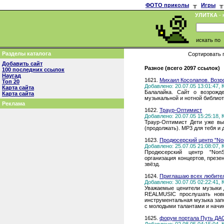
ФОТО приколы
╥
Игры
╥
УЛИТКА
- 
искать по
Разделы каталога
Сортировать 
Добавить сайт
Разное (всего 2097 ссылок)
100 последних ссылок
Наугад
1621.
Михаил Косолапов. Возр
Топ 20
Добавлено: 20.07.05 13:01:47,
Карта сайта
Балалайка. Сайт о возрожде
Карта сайта
музыкальной и нотной библиот
Реклама
1622.
Траур-Оптимист
Добавлено: 20.07.05 15:25:18,
Траур-Оптимист Дети уже вы
(продолжать). MP3 для тебя и 
1623.
Продюсерский центр "No
Добавлено: 25.07.05 21:08:07,
Продюсерский центр "NonSt
организация концертов, презе
звёзд.
1624.
Приглашаю всех любител
Добавлено: 30.07.05 02:22:41,
Уважаемые ценители музыки 
REALMUSIC прослушать новые
инструментальная музыка зап
с молодыми талантами и нач
1625.
форум портала Путь ДАО