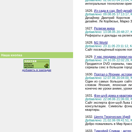
Добавлено: 02.08.05 04:15:04,
интегральные технологии ори
1626.
Из сада в сад. Веб-дизай
Добавлено: 09.08.05 17:13:17,
Дизайнер Дмитрий Коротков 
дизайне. Ле Корбюзье, Марко 
1627.
Религии мира
Добавлено: 13.08.05 20:48:27,
Рефераты и доклады на религи
1628.
MJ World
Добавлено: 23.11.05 23:11:12,
Сайт посвящённый королю поп
Наша кнопка
1629.
У нас продажа сериал на
Добавлено: 24.10.05 22:02:29,
Продаются DVD сериалы, таки
сериалы секс в большом город
добавить в закладки
1630.
Портал о Японии, истори
Добавлено: 12.07.06 20:04:00,
Один из самых больших сайто
словом Япония, японская ли
конечно же уроки аниме, уроки
1631.
Фэн-шуй дома и квартир
Добавлено: 22.08.06 21:06:00,
Сайт эксперта фэн-шуй Льва И
консультации. Символы фэн
квартиры.
1632.
Центр Творческих Идей
Добавлено: 21.02.06 09:41:51,
Добро пожаловать в Мир Красо
1633.
Тимофей Спивак - актер