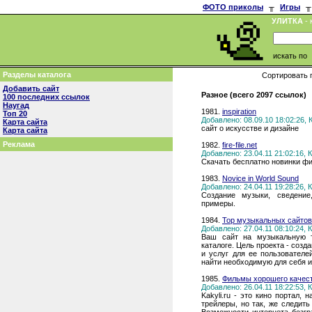
ФОТО приколы
╥
Игры
╥
УЛИТКА
- 
искать по
Разделы каталога
Сортировать 
Добавить сайт
Разное (всего 2097 ссылок)
100 последних ссылок
Наугад
1981.
inspiration
Топ 20
Добавлено: 08.09.10 18:02:26,
Карта сайта
сайт о искусстве и дизайне
Карта сайта
Реклама
1982.
fire-file.net
Добавлено: 23.04.11 21:02:16,
Скачать бесплатно новинки фи
1983.
Novice in World Sound
Добавлено: 24.04.11 19:28:26,
Создание музыки, сведение,
примеры.
1984.
Top музыкальных сайтов
Добавлено: 27.04.11 08:10:24,
Ваш сайт на музыкальную 
каталоге. Цель проекта - соз
и услуг для ее пользователе
найти необходимую для себя 
1985.
Фильмы хорошего качеств
Добавлено: 26.04.11 18:22:53,
Kakyli.ru - это кино портал,
трейлеры, но так, же следит