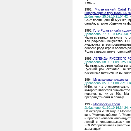
у нас...
1991.
Музыкальный Сайт! Пр
информация о музыкальных жа
Добавлено: 25.09.10 21:04:42,
Сайт посвященный музыке, п
онлайн, а также общение на ф
1992.
Гутэ Ролова - сайт худо
Добавлено: 27.09.10 13:35:50,
Человек взялся за кисть пото
Так родилось искусство. Он
художника и воспроизведение
особого рода игра и особого р
Ролова представляет свои ра
1993.
ЛЕГЕНДЫ РУССКОГО Р
Добавлено: 08.05.11 09:53:50,
На станицах этого сайта вы 
Русский рок скачать: Так-ж
известных рок-групп и исполни
1994.
Музыкальная кладовка
Добавлено: 05.05.11 00:25:19,
kl-file.net - это стремител
которого является знакомство
новинок до хитов 80х. Мы
превращать сайт в свалку.
1995.
Московский zoom
Добавлено: 01.10.10 16:34:24,
30 октября 2010 года в Моск
кино 'Московский zoom'. "Мо
и профессионалов киноиндуст
людей с киноаппаратами по
ZOOM" приглашает к участию
желающих!