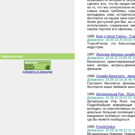
Возможности интернета безгр
сделать все, что бы предост
на то, что мы относительно м
самые новые трейлеры, сери
мелодрама, ужас, историческ
бесплатно на нашем кино порт
более доступной для Вас, вы 
использовать социальные за
нашем портале все (фильмы, 
1986.
Блог о Vocal Trance - Tr
Добавлено: 18.09.10 20:18:43,
TranceForma- это блог,кото
индустрии.
1987.
Женские фильмы онлайн,
Наша кнопка
Добавлено: 26.04.11 19:05:33,
Кинопортал, ориентированный
кино: актеры, актрисы,филь
фильмов.
добавить в закладки
1988.
Онлайн Кинотеатр - фил
Добавлено: 23.09.10 18:16:49,
Смотрите бесплатно фильмы
бесплатно ваше любимое кино
1989.
Артпрогресив Pop - Rock
Добавлено: 23.09.10 20:47:02,
Артпрогресив Pop Rock пор
Подробнейшая информация о
молодых, но перспективных к
довольно большая коллекция 
ежедневно публикует последни
где Вы можете пообщаться.
1990.
FreshChoice
Добавлено: 25.09.10 08:22:22,
Музыкальные Новинки, Новинки