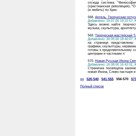
отсюда система: "Философи
(христианская революция), "О
(и любить) по Хрис
568.
Артель. Творческие потуг
Добавлено: 19.07.00 19:22:57,
Здесь можно найти творчест
музыка, скульптура, архитект
569.
Творческая мастерская Т
Добавлено: 30.05.00 18:40:07,
на странице представлены 
графики, скульптуры, керамик
готовы к продолжительному с
центрами и частными л
570.
Новая Русская Икона Св
Добавлено: 16.08.00 16:42:01,
Страничка посвящена канони
новая Икона, Слово пастыря и
<<
526-540
541-555
556-570
57
Полный список