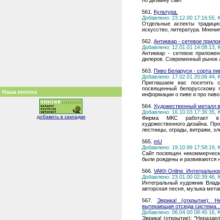
по дизайну сайт
561.
Культура.
Добавлено: 23.12.00 17:16:55,
Отдельные аспекты традицио
искусство, литература. Мнени
562.
Антиквар - сетевое прило
Добавлено: 12.01.01 14:08:13,
Антиквар - сетевое приложен
дилеров. Современный рынок 
563.
Пиво Беларуси - сорта пи
Добавлено: 17.02.01 20:06:44,
Приглашаем вас посетить с
посвященный белорусскому п
Наша кнопка
информации о пиве и про пиво
564.
Художественный металл 
Добавлено: 16.10.03 17:36:35,
добавить в закладки
Фирма МКС работает в о
художественного дизайна. Про
лестницы, ограды, витражи, э
565.
mU
Добавлено: 19.10.99 17:58:19,
Cайт посвящен некоммерческ
были рождены и развиваются н
566.
VAKh Online. Интегрально
Добавлено: 23.01.00 02:39:46,
Интегральный художник Влади
авторская песня, музыка мет
567.
Эврика! (открытие): 
вытекающая отсюда система...
Добавлено: 06.04.00 08:45:16,
Эврика! (открытие): "Неразде