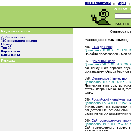
ФОТО приколы
╥
Игры
╥
УЛИТКА
- 
искать по
Разделы каталога
Сортировать 
Добавить сайт
Разное (всего 2097 ссылок)
100 последних ссылок
Наугад
556.
я как дизайнер
Топ 20
Добавлено: 11.10.00 12:31:31,
Карта сайта
На сайте представлены мои ра
Карта сайта
Реклама
557.
Домашний очаг
Добавлено: 28.03.01 04:08:20,
Как наилучшем образом обус
окна на зиму, Откуда берутся 
558.
Славянское Язычество
Добавлено: 11.07.01 15:46:16,
Языческая культура, истори
статьи, избранные ссылки, фо
фото.
559.
Российский Фонд Культур
Добавлено: 05.04.00 11:37:48,
Финансовая, материальная 
общественных объединений в
развития негосударственных о
560.
Сайт совершенного творч
Добавлено: 19.05.00 07:52:32,
Сайт совершенного творчества 