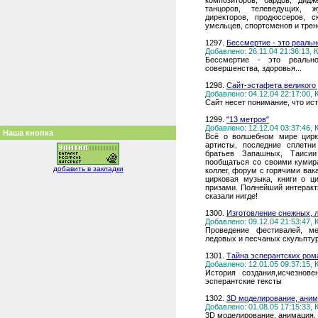
композиторов, бардов, дидж
танцоров, телеведущих, ж
директоров, продюссеров, с
умельцев, спортсменов и трене
1297.
Бессмертие - это реальн
Добавлено: 26.11.04 21:36:13,
Бессмертие - это реальн
совершенства, здоровья...
1298.
Сайт-эстафета великого
Добавлено: 04.12.04 22:17:00,
Сайт несет понимание, что ис
1299.
"13 метров"
Добавлено: 12.12.04 03:37:46,
Наша кнопка
Всё о волшебном мире цирк
артисты, последние сплетн
братьев Запашных, Таисии
пообщаться со своими кумир
добавить в закладки
коллег, форум с горячими вак
цирковая музыка, книги о ц
призами. Полнейший интеракт
сказали нигде!
1300.
Изготовление снежных, 
Добавлено: 09.12.04 21:53:47,
Проведение фестивалей, ме
ледовых и песчаных скульпту
1301.
Тайна эсперантских ром
Добавлено: 12.01.05 09:37:15,
История создания,исчезнов
эсперантские тексты
1302.
3D моделирование, аним
Добавлено: 01.08.05 17:15:33,
3D моделирование, анимация, 