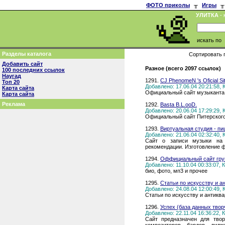
ФОТО приколы
╥
Игры
╥
УЛИТКА
- 
искать по
Разделы каталога
Сортировать 
Добавить сайт
Разное (всего 2097 ссылок)
100 последних ссылок
Наугад
1291.
CJ PhenomeN 's Oficial Si
Топ 20
Добавлено: 17.06.04 20:21:58,
Карта сайта
Официальный сайт музыканта 
Карта сайта
Реклама
1292.
Basta B.L.ooD.
Добавлено: 20.06.04 17:29:29,
Официальный сайт Питерского 
1293.
Виртуальная студия - п
Добавлено: 21.06.04 02:32:40,
Сайт о записи музыки на 
рекомендации. Изготовление 
1294.
Оффициальный сайт гру
Добавлено: 11.10.04 00:33:07,
био, фото, мп3 и прочее
1295.
Статьи по искусству и а
Добавлено: 24.08.04 12:00:49,
Статьи по искусству и антиквар
1296.
Успех (база данных твор
Добавлено: 22.11.04 16:36:22,
Сайт предназначен для твор