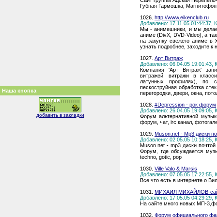
Сайт группы Адская Перепёлоч
Губная Гармошка, Магнитофон 
1026.
http://www.eikenclub.ru
Добавлено: 17.11.05 01:44:37,
Мы - анимешники, и мы делае
аниме (DivX, DVD-Video), а т
на закупку свежего аниме в 
узнать подробнее, заходите к н
1027.
Арт Витраж
Добавлено: 06.04.05 19:01:43,
Компания 'Арт Витраж' зани
витражей: витражи в класс
латунных профилях), по с
пескоструйная обработка сте
Наша кнопка
перегородки, двери, окна, пот
1028.
#Depression - рок форум
Добавлено: 26.04.05 19:09:05,
добавить в закладки
Форум альтернативной музыки
форум, чат, irc канал, фотогал
1029.
Muson.net - Mp3 диски п
Добавлено: 02.05.05 10:18:25,
Muson.net - mp3 диски почтой
Форум, где обсуждается музы
techno, gotic, pop
1030.
Ville Valo & Marsis
Добавлено: 07.05.05 17:22:55,
Все что есть в интернете о Вил
1031.
МИХАИЛ МИХАЙЛОВ-сай
Добавлено: 17.05.05 04:29:29,
На сайте много новых МП-3,фо
1032.
Форум официального фан