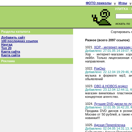
ФОТО приколы
╥
Игры
╥
УЛИТКА
- 
искать по
Разделы каталога
Сортировать 
Добавить сайт
Разное (всего 2097 ссылок)
100 последних ссылок
Наугад
1021.
ХОР - интернет-магазин
Топ 20
Добавлено: 27.01.05 14:19:07,
Карта сайта
Хор - интернет-магазин хо
Карта сайта
лейбл. Только лицензионная 
Реклама
направления.
1022.
РокОко
Добавлено: 22.12.04 19:29:46,
музыка в формате мр3, ан
обьявлений
1023.
OBO & HOBOS project
Добавлено: 23.12.04 12:44:11,
магазин виниловых пластинок
концертное агентство.
1024.
Лучшие DVD диски по лу
Добавлено: 12.01.05 16:42:20,
Продажа DVD дисков в розни
Москве от 50 рублей, а также
новинки!!!
1025.
Адская Перепёлочка
Добавлено: 02.04.05 14:31:13,