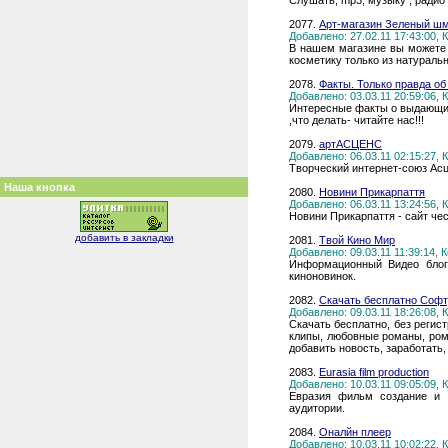
Слушать, mp3, музыку , радио
2077.
Арт-магазин Зеленый ш
Добавлено: 27.02.11 17:43:00,
В нашем магазине вы можете
косметику только из натураль
2078.
Факты. Только правда об
Добавлено: 03.03.11 20:59:06,
Интересные факты о выдающихс
,что делать- читайте нас!!!
2079.
артАСЦЕНС
Добавлено: 06.03.11 02:15:27,
Творческий интернет-союз Асце
Наша кнопка
2080.
Новини Прикарпаття
Добавлено: 06.03.11 13:24:56,
Новини Прикарпаття - сайт чес
добавить в закладки
2081.
Твой Кино Мир
Добавлено: 09.03.11 11:39:14,
Информационный Видео блог 
киноновинок.
2082.
Скачать бесплатно Софт
Добавлено: 09.03.11 18:26:08,
Скачать бесплатно, без регис
клипы, любовные романы, рома
добавить новость, заработать,
2083.
Eurasia film production
Добавлено: 10.03.11 09:05:09,
Евразия фильм создание и 
аудитории.
2084.
Оналйн плеер
Добавлено: 10.03.11 10:02:22,