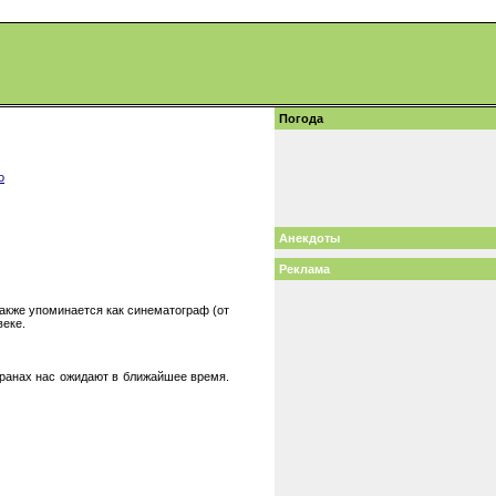
Погода
о
Анекдоты
Реклама
акже упоминается как синематограф (от
веке.
экранах нас ожидают в ближайшее время.