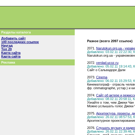
Разделы каталога
Добавить сайт
Разное (всего 2097 ссылок)
100 последних ссылок
Наугад
2071.
Narutokun.org.ua - укра
Топ 20
Добавлено: 03.02.11 22:22:30,
Карта сайта
Narutokun.org.ua - украiномов
Карта сайта
Реклама
2072.
verdad.ucoz.ru
Добавлено: 05.02.11 19:14:43,
Сайт о Сальвадоре Дали
2073.
Cinema
Добавлено: 06.02.11 15:29:53,
Кинематограф - отрасль челов
фр. cinmatographe, устар.) и 
2074.
Сайт об актере и режисс
Добавлено: 08.02.11 20:58:11,
Узнайте о том, чем Джеки Чан
Можно услышать голос Джеки Ч
2075.
Архитектура, проекты, д
Добавлено: 26.02.11 08:57:53,
Архитектурное проектирование
2076.
Слушать музыку и радио
Добавлено: 26.02.11 22:39:46,