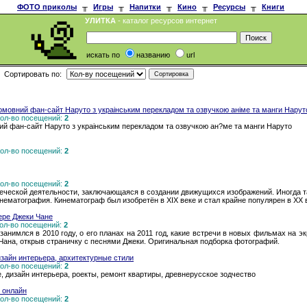
ФОТО приколы
╥
Игры
╥
Напитки
╥
Кино
╥
Ресурсы
╥
Книги
УЛИТКА
- каталог ресурсов интернет
искать по
названию
url
Сортировать по:
iномовний фан-сайт Наруто з украiнським перекладом та озвучкою анiме та манги Нарут
 Кол-во посещений:
2
ний фан-сайт Наруто з украiнським перекладом та озвучкою ан?ме та манги Наруто
 Кол-во посещений:
2
 Кол-во посещений:
2
еческой деятельности, заключающаяся в создании движущихся изображений. Иногда т
кинематография. Кинематограф был изобретён в XIX веке и стал крайне популярен в XX 
ере Джеки Чане
 Кол-во посещений:
2
 занимлся в 2010 году, о его планах на 2011 год, какие встречи в новых фильмах на 
ана, открыв страничку с песнями Джеки. Оригинальная подборка фотографий.
изайн интерьера, архитектурные стили
 Кол-во посещений:
2
, дизайн интерьера, роекты, ремонт квартиры, древнерусское зодчество
 онлайн
 Кол-во посещений:
2