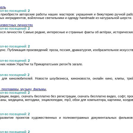
мель
 Кол-во посещений:
2
 приобрести авторские работы наших мастеров: украшения и бижутерию ручной ра
ных ингридиентов, войлочные светильники и одежду handmade из натуральной шерсти.
 известных личностях
 Кол-во посещений:
2
я личностях Самые редкие, интересные и странные факты об актёрах, исторических 
 Кол-во посещений:
2
нс. Публикация произведений: проза, поэзия, драматургия, изобразительное искусство
 Кол-во посещений:
2
них новин Укра?ни та Прикарпатських регон?в загало.
 Кол-во посещений:
2
для кинолюбителей. Новости шоубизнеса, киноновости, онлайн кино, клипы, тре
, программы, музыку, фильмы,
 Кол-во посещений:
2
трации, видео, скачать бесплатно без регистрации, скачать бесплатно видео, софт, 
ны, медицина, методики, энциклопедии, mp3, обои для компьютнра, картинки, колдов
 Кол-во посещений:
2
развитие проектов художественных и полнометражных документальных фильмов
 Кол-во посещений:
2