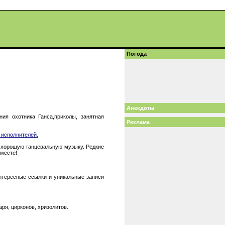
Погода
Анекдоты
ия охотника Ганса,приколы, занятная
Реклама
 исполнителей.
то хорошую танцевальную музыку. Редкие
 месте!
интересные ссылки и уникальные записи
я, цирконов, хризолитов.