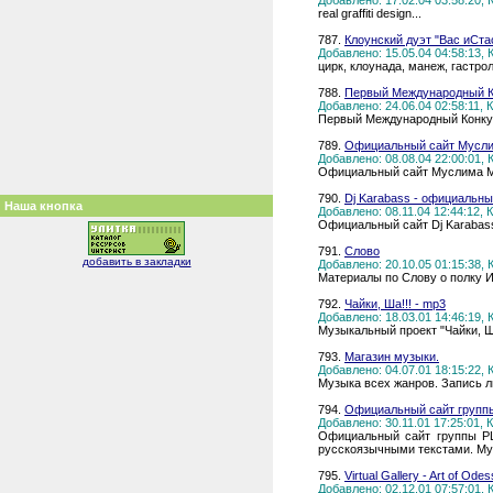
Добавлено: 17.02.04 03:58:20,
real graffiti design...
787.
Клоунский дуэт "Вас иСта
Добавлено: 15.05.04 04:58:13,
цирк, клоунада, манеж, гастр
788.
Первый Международный К
Добавлено: 24.06.04 02:58:11,
Первый Международный Конкурс
789.
Официальный сайт Мусл
Добавлено: 08.08.04 22:00:01,
Официальный сайт Муслима 
790.
Dj Karabass - официальны
Наша кнопка
Добавлено: 08.11.04 12:44:12,
Официальный сайт Dj Karabass
791.
Слово
добавить в закладки
Добавлено: 20.10.05 01:15:38,
Материалы по Слову о полку И
792.
Чайки, Ша!!! - mp3
Добавлено: 18.03.01 14:46:19,
Музыкальный проект "Чайки, Ш
793.
Магазин музыки.
Добавлено: 04.07.01 18:15:22,
Музыка всех жанров. Запись 
794.
Официальный сайт групп
Добавлено: 30.11.01 17:25:01,
Официальный сайт группы PLA
русскоязычными текстами. Муз
795.
Virtual Gallery - Art of Ode
Добавлено: 02.12.01 07:57:01,