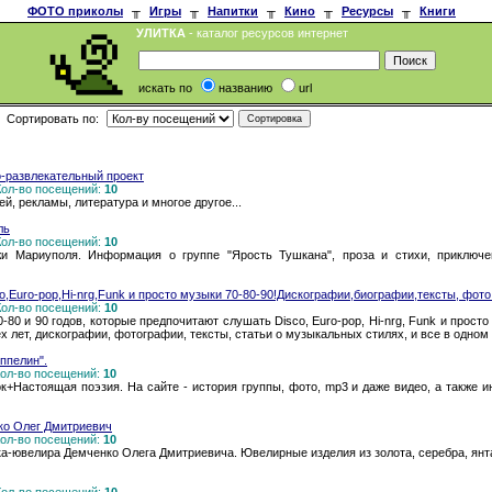
ФОТО приколы
╥
Игры
╥
Напитки
╥
Кино
╥
Ресурсы
╥
Книги
УЛИТКА
- каталог ресурсов интернет
искать по
названию
url
Сортировать по:
-развлекательный проект
 Кол-во посещений:
10
, рекламы, литература и многое другое...
ль
 Кол-во посещений:
10
 Мариуполя. Информация о группе "Ярость Тушкана", проза и стихи, приключен
,Euro-pop,Hi-nrg,Funk и просто музыки 70-80-90!Дискографии,биографии,тексты, фото
 Кол-во посещений:
10
-80 и 90 годов, которые предпочитают слушать Disco, Euro-pop, Hi-nrg, Funk и прос
 лет, дискографии, фотографии, тексты, статьи о музыкальных стилях, и все в одном
ппелин".
 Кол-во посещений:
10
+Настоящая поэзия. На сайте - история группы, фото, mp3 и даже видео, а также 
ко Олег Дмитриевич
 Кол-во посещений:
10
ювелира Демченко Олега Дмитриевича. Ювелирные изделия из золота, серебра, янтар