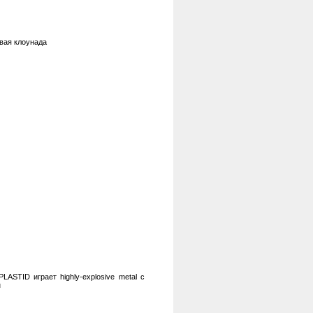
овая клоунада
STID играет highly-explosive metal с
н