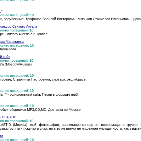
 Кол-во посещений:
10
с"
 Кол-во посещений:
10
оли, зарубежные, Трифонов Василий Викторович, Князьков Станислав Евгеньевич, цирк
онкурс Святого Ангела
 Кол-во посещений:
10
 Святого Ангела в г. Туапсе
има Магомаева
 Кол-во посещений:
10
Магомаева
й сайт
 Кол-во посещений:
10
'a (Moscow/Russia)
 Кол-во посещений:
10
гореве, Страничка Настроения, словари, экслибрисы
 Кол-во посещений:
10
а!!!" - официальный сайт. Песни в формате mp3.
 Кол-во посещений:
10
любых сборников MP3,CD,MD. Доставка по Москве.
ы PLASTID
 Кол-во посещений:
10
STID (Москва): mp3, фотографии, расписание концертов, информация о группе. PLA
ыка группы - тяжелая и злая, но в то же время не лишенная мелодичности, как взрыв
ssa
 Кол-во посещений:
10