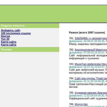
Разделы каталога
Добавить сайт
Разное (всего 2097 ссылок)
100 последних ссылок
Наугад
781.
ЗАКЛАДКА == литературно
Топ 20
Добавлено: 04.09.01 00:50:35,
Карта сайта
Юмор, маразмы преподавателей
Карта сайта
Реклама
782.
Альтернативный Мариупо
Добавлено: 07.05.03 15:32:07,
Сайт неформальной молодежи
информация о тушканах.
783.
MusicFan-любителям Disco
Добавлено: 02.07.03 10:53:47,
Сайт для любителей музыки 70
материалы об исполнителях тех
784.
Сайт рок-группы "Граф Це
Добавлено: 01.11.03 04:45:08,
Граф Цеппелин=Настоящий рок
битлов.
785.
Художник-ювелир Демчен
Добавлено: 11.02.04 04:54:30,
Оффициальный сайт художника-
786.
Искусство