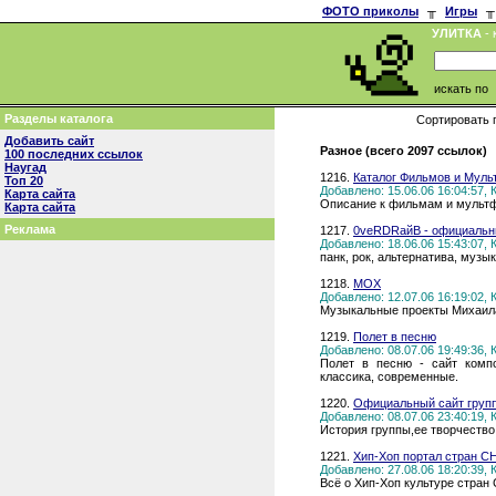
ФОТО приколы
╥
Игры
╥
УЛИТКА
- 
искать по
Разделы каталога
Сортировать 
Добавить сайт
Разное (всего 2097 ссылок)
100 последних ссылок
Наугад
1216.
Каталог Фильмов и Мул
Топ 20
Добавлено: 15.06.06 16:04:57,
Карта сайта
Описание к фильмам и мультф
Карта сайта
Реклама
1217.
0veRDRайВ - официальн
Добавлено: 18.06.06 15:43:07,
панк, рок, альтернатива, музык
1218.
МОХ
Добавлено: 12.07.06 16:19:02,
Музыкальные проекты Михаил
1219.
Полет в песню
Добавлено: 08.07.06 19:49:36,
Полет в песню - сайт компо
классика, современные.
1220.
Официальный сайт групп
Добавлено: 08.07.06 23:40:19,
История группы,ее творчество,
1221.
Хип-Хоп портал стран С
Добавлено: 27.08.06 18:20:39,
Всё о Хип-Хоп культуре стран