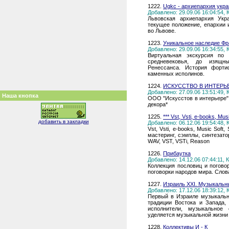
1222.
Ugkc - архиепархия укра
Добавлено: 29.09.06 16:04:54,
Львовская архиепархия Укра
текущее положение, епархии 
во Львове.
1223.
Уникальное наследие Фр
Добавлено: 29.09.06 16:34:55,
Виртуальная экскурсия по
средневековья, до изящны
Ренессанса. История форти
каменных исполинов.
1224.
ИСКУССТВО В ИНТЕРЬ
Добавлено: 27.09.06 13:51:49,
Наша кнопка
ООО "Искусстов в интерьере"
декора*
1225.
*** Vst, Vsti, e-books, Mus
добавить в закладки
Добавлено: 06.12.06 19:54:48,
Vst, Vsti, e-books, Music Soft
мастеринг, сэмплы, синтезато
WAV, VST, VSTi, Reason
1226.
Прибаутка
Добавлено: 14.12.06 07:44:11,
Коллекция пословиц и погово
поговорки народов мира. Слов
1227.
Израиль XXI. Музыкальн
Добавлено: 17.12.06 18:39:12,
Первый в Израиле музыкальн
традиции Востока и Запада,
исполнители, музыкальное 
уделяется музыкальной жизни
1228.
Коллективы И - К