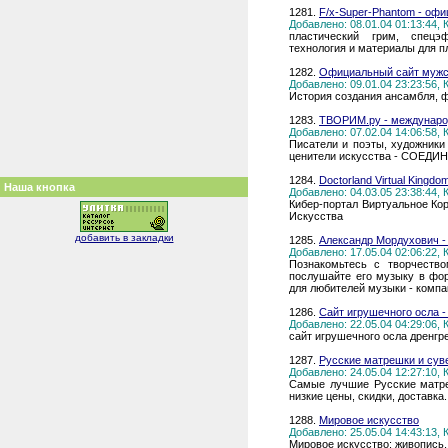
1281.
F/x-Super-Phantom - оф
Добавлено: 08.01.04 01:13:44,
пластический грим, спецэ
технология и материалы для п
1282.
Официальный сайт мужс
Добавлено: 09.01.04 23:23:56,
История создания ансамбля, 
1283.
ТВОРИМ.ру - междунаро
Добавлено: 07.02.04 14:06:58,
Писатели и поэты, художники
ценители искусства - СОЕДИ
1284.
Doctorland Virtual Kingdo
Наша кнопка
Добавлено: 04.03.05 23:38:44,
Кибер-портал Виртуальное Ко
Искусства
добавить в закладки
1285.
Александр Мордухович -
Добавлено: 17.05.04 02:06:22,
Познакомьтесь с творчество
послушайте его музыку в фор
для любителей музыки - компа
1286.
Сайт игрушечного осла -
Добавлено: 22.05.04 04:29:06,
сайт игрушечного осла дренгр
1287.
Русские матрешки и сув
Добавлено: 24.05.04 12:27:10,
Самые лучшие Русские матре
низкие цены, скидки, доставка.
1288.
Мировое искусство
Добавлено: 25.05.04 14:43:13,
Мировое искусство: живопись,