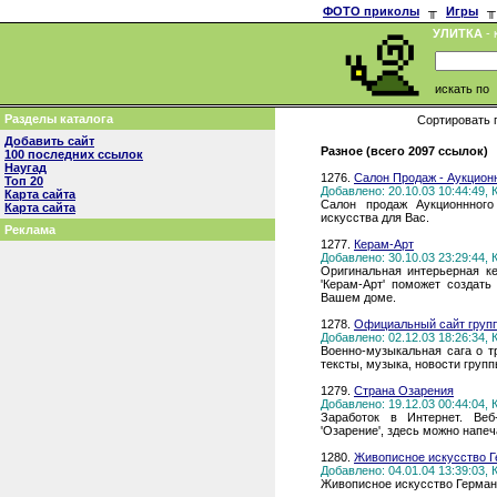
ФОТО приколы
╥
Игры
╥
УЛИТКА
- 
искать по
Разделы каталога
Сортировать 
Добавить сайт
Разное (всего 2097 ссылок)
100 последних ссылок
Наугад
1276.
Салон Продаж - Аукцион
Топ 20
Добавлено: 20.10.03 10:44:49,
Карта сайта
Салон продаж Аукционнного
Карта сайта
искусства для Вас.
Реклама
1277.
Керам-Арт
Добавлено: 30.10.03 23:29:44,
Оригинальная интерьерная ке
'Керам-Арт' поможет создат
Вашем доме.
1278.
Официальный сайт груп
Добавлено: 02.12.03 18:26:34,
Военно-музыкальная сага о т
тексты, музыка, новости груп
1279.
Страна Озарения
Добавлено: 19.12.03 00:44:04,
Заработок в Интернет. Веб-
'Озарение', здесь можно напеч
1280.
Живописное искусство 
Добавлено: 04.01.04 13:39:03,
Живописное искусство Герма