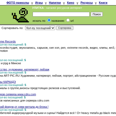
ФОТО приколы
╥
Игры
╥
Напитки
╥
Кино
╥
Ресурсы
╥
Книги
УЛИТКА
- каталог ресурсов интернет
искать по
названию
url
Сортировать по:
eme Records
 Кол-во посещений:
5
ordsстудия, звукозапись, харьков, хип хоп, реп, extreme records, видео, клипы, мп3, mp
motion
 Кол-во посещений:
5
и jrpg в Минске
сство, художники, натюрморт, пейзаж
 Кол-во посещений:
5
а ART-PIC.RU Художники, натюрморт, пейзаж, портрет, абстракционизм - Русские худ
пы КАРКАДЭ
 Кол-во посещений:
5
иалы о группе,анонсы предстоящих релизов и выступлений.
ров сервера www.cdru.com
 Кол-во посещений:
5
ов написанных для сервера cdru.com
кий форум,от хеви метала до блэка !
 Кол-во посещений:
5
бителей андерграундной музыки и сцены! Найдется всё ! От heavy metal'а до black metal