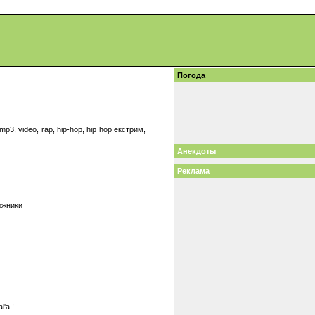
Погода
3, video, rap, hip-hop, hip hop екстрим,
Анекдоты
Реклама
ожники
'а !