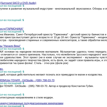
(Surround SACD и DVD-Audio)
 Кол-во посещений:
5
упени в развитии музыкальной индустрии - многоканальной звукозаписи. Обзоры и о
 Кол-во посещений:
5
ркестр"ГАРМОНИКА"
 Кол-во посещений:
5
ина Иванова. Санкт-Петербургский оркестр "Гармоника" - детский оркестр баянистов и
аве оркестра выступают дети в возрасте от 10 до 18 лет. Оркестр "Гармоника" - неод
кестра - произведения старинных и современных композиторов, а также обработки мел
ы "Начало Века"
 Кол-во посещений:
5
КА' основан на народном песенном материале. Музыкантам удалось тонко передать 
 отличается от своего оригинала. Настолько, что нелюбители 'русского народного' мо
мое удовольствие. Этот проект (ни в коем случае не эксперимент - музыканты чувс
любителям народного творчества (фолк, есть фолк, он задаёт свои правила игры, и это 
риментов 'на грани фолка'. Стиль - этно-рок (фолк-рок)
во.
 Кол-во посещений:
5
юдей, которые действительно желают познать все примудрости магии и колдовства.
ИЦЫ ГЕНИЯ - GKStudio - (095) 798-03-70
 Кол-во посещений:
5
ИЯ - GKStudio - (095) 798-03-70. Автор и продюсер Константин Губин.
 Кол-во посещений:
5
итектурным направлениям в стиле модерн.
инкрустированные полудрагоценными минералами
 Кол-во посещений:
5