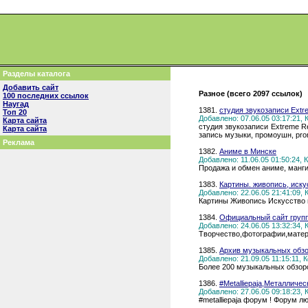
Разделы каталога
Добавить сайт
Разное (всего 2097 ссылок)
100 последних ссылок
Наугад
1381.
студия звукозаписи Extr
Топ 20
Добавлено: 07.06.05 03:17:21,
Карта сайта
студия звукозаписи Extreme Rec
Карта сайта
запись музыки, промоушн, pro
Реклама
1382.
Аниме в Минске
Добавлено: 11.06.05 01:50:24,
Продажа и обмен аниме, манги 
1383.
Картины. живопись, иску
Добавлено: 22.06.05 21:41:09,
Картины Живопись Искусство н
1384.
Официальный сайт груп
Добавлено: 24.06.05 13:32:34,
Творчество,фотографии,матер
1385.
Архив музыкальных обзо
Добавлено: 21.09.05 11:15:11,
Более 200 музыкальных обзор
1386.
#Metalliepaja,Металличес
Добавлено: 27.06.05 09:18:23,
#metalliepaja форум ! Форум лю