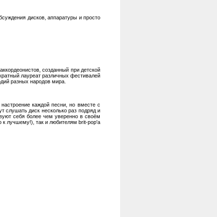
бсуждения дисков, аппаратуры и просто
 аккордеонистов, созданный при детской
нократный лауреат различных фестивалей
одий разных народов мира.
настроение каждой песни, но вместе с
гут слушать диск несколько раз подряд и
твуют себя более чем уверенно в своём
к лучшему!), так и любителям brit-pop'а