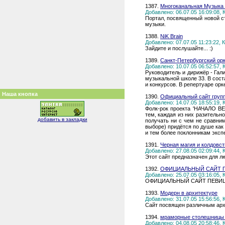
1387.
Многоканальная Музыка 
Добавлено: 06.07.05 16:09:08,
Портал, посвященный новой ст
музыки.
1388.
NiK Brain
Добавлено: 07.07.05 11:23:22,
Зайдите и послушайте... :)
1389.
Санкт-Петербургский о
Добавлено: 10.07.05 06:52:57,
Руководитель и дирижёр - Гал
музыкальной школе 33. В сост
и конкурсов. В репертуаре ор
Наша кнопка
1390.
Официальный сайт групп
Добавлено: 14.07.05 18:55:19,
Фолк-рок проекта 'НАЧАЛО ВЕ
тем, каждая из них разительно
добавить в закладки
получать ни с чем не сравни
выборе) придётся по душе как 
и тем более поклонникам экспе
1391.
Черная магия и колдовст
Добавлено: 27.08.05 02:09:44,
Этот сайт предназначен для л
1392.
ОФИЦИАЛЬНЫЙ САЙТ ПЕВ
Добавлено: 25.07.05 03:16:05,
ОФИЦИАЛЬНЫЙ САЙТ ПЕВИЦЫ ГЕН
1393.
Модерн в архитектуре
Добавлено: 31.07.05 15:56:56,
Сайт посвящен различным арх
1394.
мраморные столешницы 
Добавлено: 04.08.05 20:58:46,