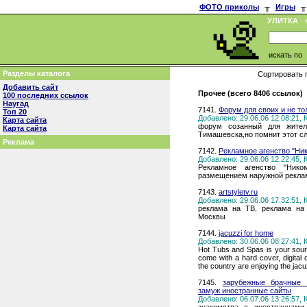
ФОТО приколы
╥
Игры
╥
УЛИТКА
- 
искать по
Разделы каталога
Сортировать 
Добавить сайт
Прочее (всего 8406 ссылок)
100 последних ссылок
Наугад
7141.
Форум для своих и не то
Топ 20
Добавлено: 29.06.06 12:08:21,
Карта сайта
форум созанный для жител
Карта сайта
Тимашевска,но помнит этот сл
Реклама
7142.
Рекламное агенство "Ни
Добавлено: 29.06.06 12:22:45,
Рекламное агенство "Нико
размещением наружной рекла
7143.
artstyletv.ru
Добавлено: 29.06.06 17:32:51,
реклама на ТВ, реклама на 
Москвы
7144.
jacuzzi for home
Добавлено: 30.06.06 08:27:41,
Hot Tubs and Spas is your sourc
come with a hard cover, digital 
the country are enjoying the jac
7145.
зарубежные брачные 
замуж иностранные сайты
Добавлено: 06.07.06 13:26:57,