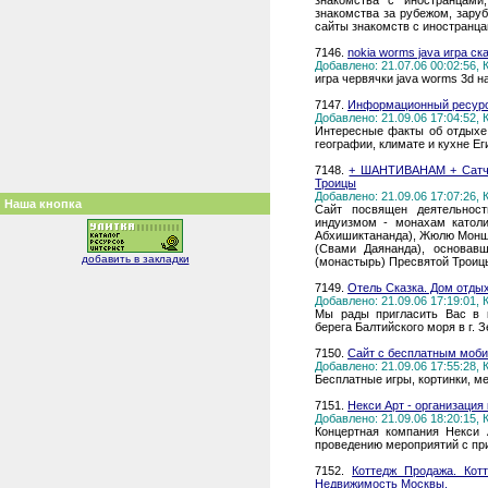
знакомства с иностранцами
знакомства за рубежом, зару
сайты знакомств с иностранца
7146.
nokia worms java игра ск
Добавлено: 21.07.06 00:02:56,
игра червячки java worms 3d 
7147.
Информационный ресурс 
Добавлено: 21.09.06 17:04:52,
Интересные факты об отдыхе,
географии, климате и кухне Ег
7148.
+ ШАНТИВАНАМ + Сатчи
Троицы
Добавлено: 21.09.06 17:07:26,
Наша кнопка
Сайт посвящен деятельност
индуизмом - монахам католи
Абхишиктананда), Жюлю Монш
(Свами Даянанда), основав
добавить в закладки
(монастырь) Пресвятой Троиц
7149.
Отель Сказка. Дом отдых
Добавлено: 21.09.06 17:19:01,
Мы рады пригласить Вас в 
берега Балтийского моря в г. 
7150.
Сайт с бесплатным моб
Добавлено: 21.09.06 17:55:28,
Бесплатные игры, кортинки, м
7151.
Некси Арт - организация 
Добавлено: 21.09.06 18:20:15,
Концертная компания Некси 
проведению мероприятий с пр
7152.
Коттедж Продажа. Кот
Недвижимость Москвы.