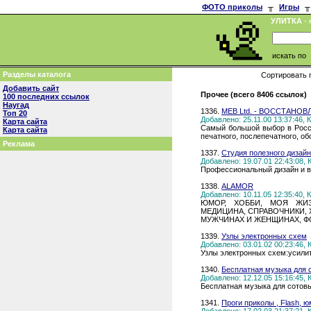
ФОТО приколы
╥
Игры
╥
УЛИТКА
- 
искать по
Разделы каталога
Сортировать 
Добавить сайт
Прочее (всего 8406 ссылок)
100 последних ссылок
Наугад
1336.
MEB Ltd. - ВОССТАН
Топ 20
Добавлено: 25.11.00 13:37:46,
Карта сайта
Самый большой выбор в Росси
Карта сайта
печатного, послепечатного, об
Реклама
1337.
Студия полезного дизай
Добавлено: 19.07.01 22:43:08,
Профессиональный дизайн и в
1338.
ALAMOR
Добавлено: 10.11.05 12:35:40,
ЮМОР, ХОББИ, МОЯ ЖИЗ
МЕДИЦИНА, СПРАВОЧНИКИ, 
МУЖЧИНАХ И ЖЕНЩИНАХ, Ф
1339.
Узлы электронных схем
Добавлено: 03.01.02 00:23:46,
Узлы электронных схем:усилит
1340.
Бесплатная музыка для 
Добавлено: 12.12.05 15:16:45,
Бесплатная музыка для сотов
1341.
Проги приколы , Flash, 