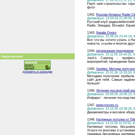
Добавлено: 17.02.03 21:37:21,
Flash web-строительство гор
фото
1342.
Russian Amateur Radio Cl
Добавлено: 14.04.04 21:48:05,
Русский клуб радиолюбителей 
Radio. Эквадор. Ekvador. Equad
1343.
Natalia Oreiro
Добавлено: 31.05.04 23:44:19,
Всё что вы хотите узнать о Н
новости, ссылки и многое друго
1344.
организация праздников
Добавлено: 15.11.05 16:40:32,
Наша кнопка
Jack's Catering - професс
мероприятий, проведение банк
1345.
Халява. Методы получен
добавить в закладки
Добавлено: 25.01.06 15:28:50,
Методики получения прибыли.
сайт для тебя. Самые надёжн
больше!
1346.
Лечение последствий инф
Добавлено: 03.05.05 20:05:23,
Инфаркт - лечение последств
1347.
www.rosves.ru
Добавлено: 14.10.05 10:38:26,
Динамометры и весовое обор
1348.
Натяжные потолки от П
Добавлено: 14.11.05 11:53:55,
Натяжные потолки, бесшовн
Услуги по монтажу и установк
тканевых бесшовных натяжных