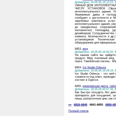
Добавлено: 18.05.06 19:13:22,
УМНЫЙ ДОМ ИНТЕЛЛЕКТУА
ЧИСЛУ УСТАНОВОК Clipsal
интеллектуального здания, '
Уважаемые дамы и господа
сообщает о доступности в Мо
зарубежье комплекса услуг
интеллектуального здания, ум
до грандиозных сооружени
континентах) Генподряд (д
дизайнеров) Сотрудничество 
климата, безопасности и др.
установщиков Техническая
оборудование для официальных
6853.
мед
Добавлено: 18.05.06 16:50:20,
На нашем сайте вы найдете 
продукт. Мёд, пчелиный мёд, 
перга. Тамбовская пасека - М
6854.
Ice Studio Odessa
Добавлено: 18.05.06 16:09:16,
Ice Studio Odessa - это веб
сложности под ключ, проводи
хостинг в Одессе.
6855.
кремлевская диета, табл
Добавлено: 18.05.06 00:57:36,
Как быстро похудеть без дие
препараты для похудения, шо
пища, разгрузочные дни, как с
<<
6826-6840
6841-6855
6856-68
Полный список