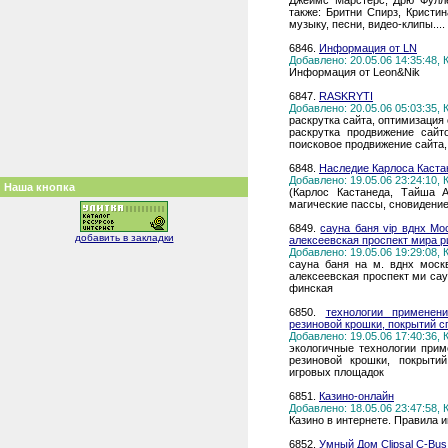
Джеймс Марстерс, Дрю Фулле
также: Бритни Спирз, Кристи
музыку, песни, видео-клипы....
6846.
Информация от LN
Добавлено: 20.05.06 14:35:48,
Информация от Leon&Nik
6847.
RASKRYTI
Добавлено: 20.05.06 05:03:35,
раскрутка сайта, оптимизация 
раскрутка продвижение сайт
поисковое продвижение сайта,
6848.
Наследие Карлоса Каст
Добавлено: 19.05.06 23:24:10,
Наша кнопка
(Карлос Кастанеда, Тайша А
магические пассы, сновидение
6849.
сауна баня vip вднх Мо
добавить в закладки
алексеевская проспект мира 
Добавлено: 19.05.06 19:29:08,
сауна баня на м. вднх моск
алексеевская проспект ми сау
финская
6850.
технологии применен
резиновой крошки, покрытий с
Добавлено: 19.05.06 17:40:36,
экологичные технологии прим
резиновой крошки, покрыти
игровых площадок
6851.
Казино-онлайн
Добавлено: 18.05.06 23:47:58,
Казино в интернете. Правила и
6852.
Умный Дом Clipsal C-Bus