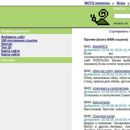
ФОТО приколы
╥
Игры
╥
УЛИТКА
- 
искать по
Разделы каталога
Сортировать 
Добавить сайт
Прочее (всего 8406 ссылок)
100 последних ссылок
Наугад
6841.
MaVeRiCK
Топ 20
Добавлено: 21.01.01 23:21:12,
Карта сайта
Если вы собир
Карта сайта
технику(компьютер,комплекту
Реклама
сайт PORTA.RU Затем выби
огромен).Если хотите получит
6842.
обои на стену, виниловы
Добавлено: 22.05.06 13:20:16,
Обои, виниловые обои, обои н
стену, краска для обоев, детск
6843.
этногенез и геополитика
Добавлено: 22.05.06 05:48:51,
Этногенез и геополитика Гуми
6844.
Narcomania
Добавлено: 22.05.06 05:00:57,
Narcomania. Narcotic substances,
6845.
Charmed-serial
Добавлено: 20.05.06 14:42:03,
форум о сериалах: Зачарован
90210 и других..Актёрах: А