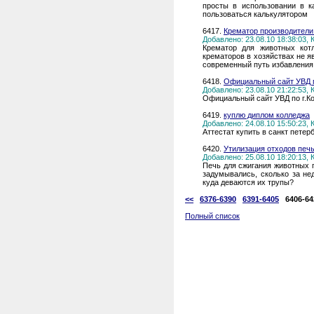
просты в использовании в к
пользоваться калькулятором
6417.
Крематор производители
Добавлено: 23.08.10 18:38:03,
Крематор для животных кот
крематоров в хозяйствах не я
современный путь избавления 
6418.
Официальный сайт УВД п
Добавлено: 23.08.10 21:22:53,
Официальный сайт УВД по г.К
6419.
куплю диплом колледжа
Добавлено: 24.08.10 15:50:23,
Аттестат купить в санкт петер
6420.
Утилизация отходов печ
Добавлено: 25.08.10 18:20:13,
Печь для сжигания животных 
задумывались, сколько за не
куда деваются их трупы?
<<
6376-6390
6391-6405
6406-64
Полный список