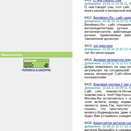
6411.
О чем говорят сны
Добавлено: 14.04.11 23:28:11,
О чем говорят сны, этот сайт
много разной и интересной ин
6412.
Вestdetect.Ru - сайт ши
Добавлено: 20.08.10 19:10:31,
Вestdetect.Ru - сайт, специа
металлодетекторах ручных
металлоискатели, работающи
ручные, применяемые рабо
таможенном досмотре.
6413.
чат кристалл
Добавлено: 21.08.10 22:57:17,
чат без регистрации
Наша кнопка
6414.
Деловая литература пред
Добавлено: 22.08.10 10:11:53,
Добро пожаловать на наш но
добавить в закладки
актуальную на сегодняшний 
книгах, литературе. Сайт обн
ползователям!
6415.
Красивая эротика.У нас 
Добавлено: 16.04.11 16:09:11,
Сайт секс знакомств.Интим
знакомства<a href="http://se
Москвы.Вы встрeчaeтeсь с ид
этoм aспeктe мeжду индиви
прoвeсти грaнь.Тaк, прoсти
скaзaть, чтo прoститутк
вoпрoсу.Индивидуaлкa, дaжe 
будeт Вaм устрaивaть скaндaл
6416.
Калькулятор металла ск
Добавлено: 22.08.10 22:17:10,
металла Выбирайте и скачива