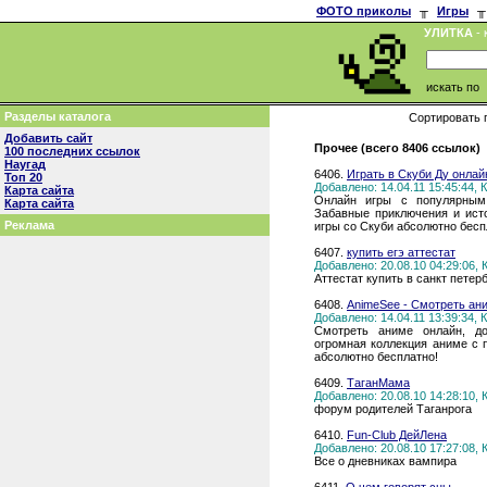
ФОТО приколы
╥
Игры
╥
УЛИТКА
- 
искать по
Разделы каталога
Сортировать 
Добавить сайт
Прочее (всего 8406 ссылок)
100 последних ссылок
Наугад
6406.
Играть в Скуби Ду онлай
Топ 20
Добавлено: 14.04.11 15:45:44,
Карта сайта
Онлайн игры с популярным
Карта сайта
Забавные приключения и исто
Реклама
игры со Скуби абсолютно бесп
6407.
купить егэ аттестат
Добавлено: 20.08.10 04:29:06,
Аттестат купить в санкт петер
6408.
AnimeSee - Смотреть ан
Добавлено: 14.04.11 13:39:34,
Смотреть аниме онлайн, д
огромная коллекция аниме с 
абсолютно бесплатно!
6409.
ТаганМама
Добавлено: 20.08.10 14:28:10,
форум родителей Таганрога
6410.
Fun-Club ДейЛена
Добавлено: 20.08.10 17:27:08,
Все о дневниках вампира