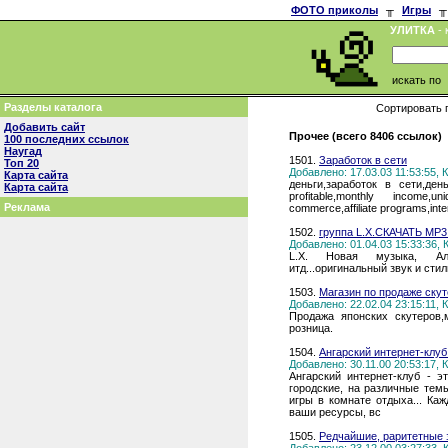
ФОТО приколы
╥
Игры
╥
УЛИТКА
- 
искать по
Разделы каталога
Сортировать 
Добавить сайт
Прочее (всего 8406 ссылок)
100 последних ссылок
Наугад
1501.
Заработок в сети
Топ 20
Добавлено: 17.03.03 11:53:55,
Карта сайта
деньги,заработок в сети,день
Карта сайта
profitable,monthly income,u
Реклама
commerce,affiliate programs,inte
1502.
группа L.X.СКАЧАТЬ MP
Добавлено: 01.04.03 15:33:36,
L.X. Новая музыка, Альте
итд...оригинальный звук и стил
1503.
Магазин по продаже скут
Добавлено: 22.02.04 23:15:11,
Продажа японских скутеров,
розница.
1504.
Ангарский интернет-клуб
Добавлено: 30.11.00 20:53:17,
Ангарский интернет-клуб - э
городские, на различные темы
игры в комнате отдыха... Ка
ваши ресурсы, вс
1505.
Редчайшие, раритетные з