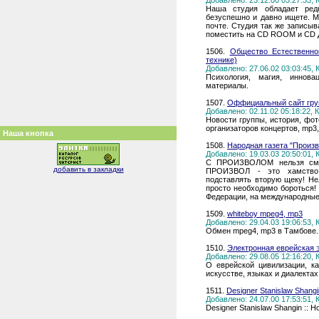
Добавлено: 23.12.00 03:27:33,
Наша студия обладает ред
безуспешно и давно ищете. 
почте. Студия так же записы
поместить на CD ROOM и СD
1506.
Общество Естественно
технике)
Добавлено: 27.06.02 03:03:45,
Психология, магия, иннова
материалы.
1507.
Оффициальный сайт гру
Добавлено: 02.11.02 05:18:22,
Новости группы, история, фо
организаторов концертов, mp3,
Наша кнопка
1508.
Народная газета "Произв
Добавлено: 19.03.03 20:50:01,
С ПРОИЗВОЛОМ нельзя сми
добавить в закладки
ПРОИЗВОЛ - это хамство!
подставлять вторую щеку! Н
просто необходимо бороться!
Федерации, на международные
1509.
whiteboy mpeg4, mp3
Добавлено: 29.04.03 19:06:53,
Обмен mpeg4, mp3 в Тамбове
1510.
Электронная еврейская 
Добавлено: 29.08.05 12:16:20,
О еврейской цивилизации, ка
искусстве, языках и диалектах
1511.
Designer Stanislaw Shang
Добавлено: 24.07.00 17:53:51,
Designer Stanislaw Shangin :: H