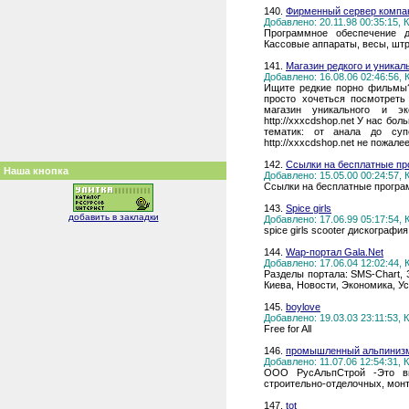
140.
Фирменный сервер компа
Добавлено: 20.11.98 00:35:15,
Программное обеспечение д
Кассовые аппараты, весы, шт
141.
Магазин редкого и уникал
Добавлено: 16.08.06 02:46:56,
Ищите редкие порно фильмы
просто хочеться посмотреть
магазин уникального и 
http://xxxcdshop.net У нас бо
тематик: от анала до суп
http://xxxcdshop.net не пожалее
142.
Ссылки на бесплатные п
Наша кнопка
Добавлено: 15.05.00 00:24:57,
Ссылки на бесплатные прогр
143.
Spice girls
добавить в закладки
Добавлено: 17.06.99 05:17:54,
spice girls scooter дискограф
144.
Wap-портал Gala.Net
Добавлено: 17.06.04 12:02:44,
Разделы портала: SMS-Chart, 
Киева, Новости, Экономика, У
145.
boylove
Добавлено: 19.03.03 23:11:53,
Free for All
146.
промышленный альпинизм
Добавлено: 11.07.06 12:54:31,
ООО РусАльпСтрой -Это выс
строительно-отделочных, монт
147.
tot