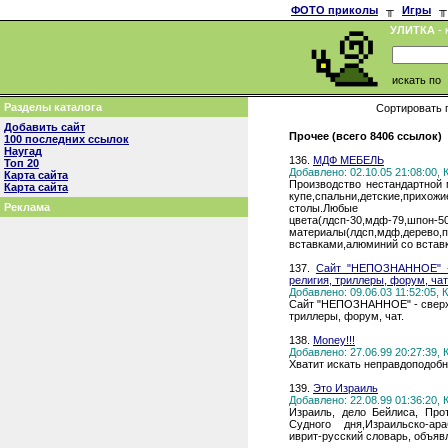
ФОТО приколы
╥
Игры
╥
УЛИТКА
- 
искать по
Разделы каталога
Сортировать 
Добавить сайт
Прочее (всего 8406 ссылок)
100 последних ссылок
Наугад
136.
МДФ МЕБЕЛЬ
Топ 20
Добавлено: 02.10.05 21:08:00,
Карта сайта
Производство нестандартной 
Карта сайта
купе,спальни,детские,пр
Реклама
столы.Любы
цвета(лдсп-30,мдф-79,шпон-50
материалы(лдсп,мдф,дерево,
вставками,алюминий со встав
137.
Сайт "НЕПОЗНАННОЕ" - 
религия, триллеры, форум, чат
Добавлено: 09.06.03 11:52:05,
Сайт "НЕПОЗНАННОЕ" - сверхъ
триллеры, форум, чат.
138.
Money!!!
Добавлено: 27.06.99 20:27:39,
Хватит искать неправдоподобн
139.
Это Израиль
Добавлено: 22.08.99 01:36:20,
Израиль, дело Бейлиса, Про
Судного дня,Израильско-араб
иврит-русский словарь, объяв