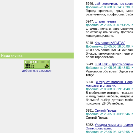
5946.
сайт хомячков, про хомя
Добавлено: 03.08.06 14:30:30,
Города кроликов, крыс, мо
развлечения, профессии. Заб
5947.
штамп печать
Добавлено: 23.05.06 07:41:25,
штампы, печати; изготовлени
по оттиску или эскизу. Достав
конфиденциально.
5948.
Компания КАПИТАЛ
Добавлено: 23.05.06 18:58:08,
ООО Компания 'КАПИТАЛ' зани
блоков, межкомнатных перего
Наша кнопка
полистиролбетона.
5949.
Just Talk - Просто общай
Добавлено: 24.05.06 15:48:53,
добавить в закладки
Разговоры обо всем! Здесь в
тему!
5950.
интернет-магазин Пар
матрасы и спальни,
Добавлено: 08.08.06 19:51:40,
В мебельном интернет-магази
и модульная мебель, матрасы 
большой выбор детская мебе
прихожие. ДИВА мебель.
5951.
Святой Гвоздь
Добавлено: 25.05.06 03:19:46,
Святой Гвоздь
5952.
Укладка ламината, лами
Элитстройсервис
Добавлено: 25.05.06 13:32:55,