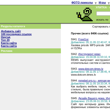
ФОТО приколы
╥
Игры
╥
УЛИТКА
- 
искать по
Разделы каталога
Сортировать 
Добавить сайт
Прочее (всего 8406 ссылок)
100 последних ссылок
Наугад
5941.
FreeGor
Топ 20
Добавлено: 05.11.05 22:40:47,
Карта сайта
Халява pricols MP3-pricols 
Карта сайта
от EZIKa
Реклама
5942.
Инструмент ремс
Добавлено: 15.04.06 11:03:10,
REMS выпускает инструмент
отопительных систем и cантех
5943.
www.dotcom.times.lv
Добавлено: 08.11.05 17:38:45,
www.dotcom.times.lv
5944.
mmebel.org.ru - мягкая 
Добавлено: 08.11.05 18:33:34,
Как выбрать мебель такую, ч
стильно, была правильно скон
мебельные вопросы на нашем 
5945.
Дизайн Вашего дома. Ин
Добавлено: 23.05.06 01:20:59,
Сайт про интерьер дома. Ин
форменные элементы интерье