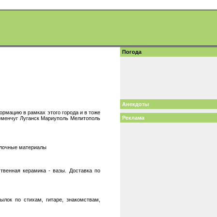
Погода
Анекдоты
рмацию в рамках этого города и в тоже
Реклама
еменчуг Луганск Мариуполь Мелитополь
делочные материалы
твенная керамика - вазы. Доставка по
ылок по стихам, гитаре, знакомствам,