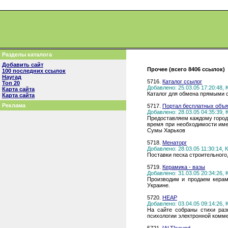
Разделы каталога
Добавить сайт
Прочее (всего 8406 ссылок)
100 последних ссылок
Наугад
5716.
Каталог ссылог
Топ 20
Добавлено: 25.03.05 17:20:48,
Карта сайта
Каталог для обмена прямыми 
Карта сайта
Реклама
5717.
Портал бесплатных объ
Добавлено: 28.03.05 04:35:39,
Предоставляем каждому городу
время при необходимости име
Сумы Харьков
5718.
Менаторг
Добавлено: 28.03.05 11:30:14,
Поставки песка строительного
5719.
Керамика - вазы
Добавлено: 31.03.05 20:34:26,
Производим и продаем керам
Украине.
5720.
HEAP
Добавлено: 03.04.05 09:14:26,
На сайте собраны стихи раз
психологии электронной комме