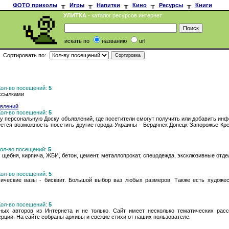
ФОТО приколы
╥
Игры
╥
Напитки
╥
Кино
╥
Ресурсы
╥
Книги
УЛИТКА
- каталог ресурсов интернет
искать по
названию
url
Сортировать по:
 Кол-во посещений:
5
ссылками
явлений
 Кол-во посещений:
5
 персональную Доску объявлений, где посетители смогут получить или добавить инфо
ется возможность посетить другие города Украины - Бердянск Донецк Запорожье Кр
 Кол-во посещений:
5
, щебня, кирпича, ЖБИ, бетон, цемент, металлопрокат, спецодежда, эксклюзивные от
 Кол-во посещений:
5
ические вазы - бисквит. Большой выбор ваз любых размеров. Также есть художес
 Кол-во посещений:
5
ных авторов из Интернета и не только. Сайт имеет несколько тематических расс
рции. На сайте собраны архивы и свежие стихи от наших пользователе.