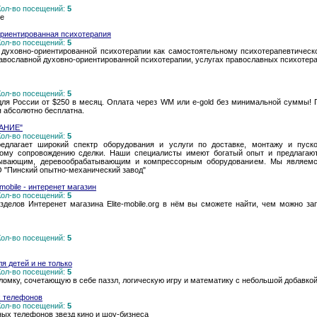
 Кол-во посещений:
5
ке
риентированная психотерапия
 Кол-во посещений:
5
 духовно-ориентированной психотерапии как самостоятельному психотерапевтичес
авославной духовно-ориентированной психотерапии, услугах православных психотер
 Кол-во посещений:
5
ля России от $250 в месяц. Оплата через WM или e-gold без минимальной суммы! 
я абсолютно бесплатна.
АНИЕ"
 Кол-во посещений:
5
едлагает широкий спектр оборудования и услуги по доставке, монтажу и пуско
ому сопровождению сделки. Наши специалисты имеют богатый опыт и предлагаю
тывающим, деревообрабатывающим и компрессорным оборудованием. Мы являем
О "Пинский опытно-механический завод"
mobile - интеренет магазин
 Кол-во посещений:
5
зделов Интеренет магазина Elite-mobile.org в нём вы сможете найти, чем можно з
 Кол-во посещений:
5
я детей и не только
 Кол-во посещений:
5
омку, сочетающую в себе паззл, логическую игру и математику с небольшой добавкой
х телефонов
 Кол-во посещений:
5
ых телефонов звезд кино и шоу-бизнеса