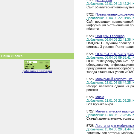
5721.
[ALT]sound
Добавлено: 22.01.06 13:42:24,
Сайт об альтернативной музы
5722.
Православная духовно-о
Добавлено: 05.04.05 22:01:05,
Сайт посвящен православной
информация о становлении пр
области.
5723.
UNIQPAID спонсор
Добавлено: 06.04.05 22:41:38,
UNIQPAID - Лучший спонсор д
система 3 уровня. Регистраци
5724.
ООО "СПЕЦОБОРУДОВ
Наша кнопка
Добавлено: 08.04.05 09:55:41,
ООО "Спецоборудование" пр
оборудования, информационн
предприятия металлообраба
добавить в закладки
завода станочных узлов и ОА
5725.
Мобильный контест|Elite-
Добавлено: 23.01.06 08:44:35,
Ресурс является одним из ра
рингнот
5726.
Music
Добавлено: 21.01.06 21:09:28,
Вся музыка мира
5727.
Математический паззл дл
Добавлено: 12.04.05 17:28:35,
Скачай замечательную головол
5728.
Логотипы для мобильны
Добавлено: 13.04.05 20:51:44,
логотипы для сотовых мобильн