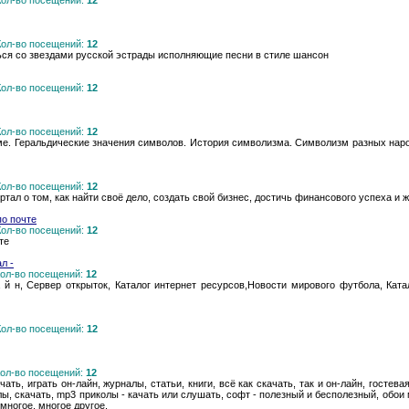
 Кол-во посещений:
12
 Кол-во посещений:
12
ься со звездами русской эстрады исполняющие песни в стиле шансон
 Кол-во посещений:
12
 Кол-во посещений:
12
ме. Геральдические значения символов. История символизма. Символизм разных наро
 Кол-во посещений:
12
ортал о том, как найти своё дело, создать свой бизнес, достичь финансового успеха и 
по почте
 Кол-во посещений:
12
те
л -
 Кол-во посещений:
12
а й н, Сервер открыток, Каталог интернет ресурсов,Новости мирового футбола, Ката
 Кол-во посещений:
12
 Кол-во посещений:
12
ть, играть он-лайн, журналы, статьи, книги, всё как скачать, так и он-лайн, гостева
ы, скачать, mp3 приколы - качать или слушать, софт - полезный и бесполезный, обои 
 многое, многое другое.