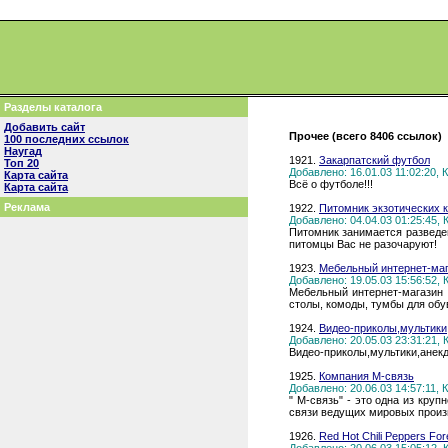
Разделы каталога
Добавить сайт
Прочее (всего 8406 ссылок)
100 последних ссылок
Наугад
1921.
Закарпатский футбол
Топ 20
Добавлено: 16.01.03 11:02:20,
Карта сайта
Всё о футболе!!!
Карта сайта
Реклама
1922.
Питомник экзотических 
Добавлено: 04.04.03 01:25:45,
Питомник занимается разведен
питомцы Вас не разочаруют!
1923.
Мебельный интернет-маг
Добавлено: 19.05.03 15:56:52,
Мебельный интернет-магазин 
столы, комоды, тумбы для обу
1924.
Видео-приколы,мультики
Добавлено: 20.05.03 23:31:21,
Видео-приколы,мультики,анекд
1925.
Компания М-связь
Добавлено: 20.06.03 14:57:11,
" М-связь" - это одна из кр
связи ведущих мировых производ
1926.
Red Hot Chili Peppers For