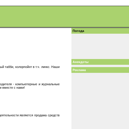
Погода
Анекдоты
 табби, колорпойнт в т.ч. линкс. Наши
Реклама
водителя - компьютерные и журнальные
и вместе с нами!
деятельности является продажа средств