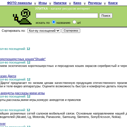
ФОТО приколы
╥
Игры
╥
Напитки
╥
Кино
╥
Ресурсы
╥
Книги
УЛИТКА
- каталог ресурсов интернет
искать по
названию
url
Сортировать по:
 Кол-во посещений:
12
короткошерстных кошек"Shuale"
 Кол-во посещений:
12
ием экзотических короткошерстных и персидских кошек окрасов серебристый и черный
азин Дарти
 Кол-во посещений:
12
'Дарти' предлагает по низким ценам качественную продукцию отечественного произ
ви и теле-видео аппаратуры. Оцените возможность быстро и комфортно делать покупк
,анекдоты,рассказы,мини-игры
 Кол-во посещений:
12
оты,рассказы,мини-игры,конкурс анекдотов и приколов
 Кол-во посещений:
12
упнейших розничных сетей салонов мобильной связи. Основным направлением нашей 
ителей (Alcatel, Lg, Motorola, Panasonic, Samsung, Siemens, SonyEricsson, Nokia).
ever