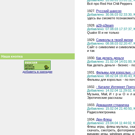
Добавлено: 20.06.03 15:05:12,
Всё про Red Hot Chili Peppers
1927.
Русский шансон
Добавлено: 30.06.03 02:33:30,
здесь вы сможете познакомит
1928.
a29-q3team
Добавлено: 07.08.03 17:37:37,
Quake III и не только
1929.
Символы в твоей жизни
Добавлено: 08.08.03 02:20:47,
Сайт о символике и символиз
и так
Наша кнопка
1930.
Как делать деньги
Добавлено: 21.02.04 14:01:00,
Как делать деньги - бизнес - п
добавить в закладки
1931.
Фильмы для взрослых - 
Добавлено: 08.02.04 19:45:43,
Фильмы для взрослых - по поч
1932.
- Каталог Интернет Порта
Добавлено: 14.02.04 11:29:02,
Музыка, Mail, И г р ы О н л 
Эротические рассказы
1933.
Домашняя страничка
Добавлено: 15.02.04 21:40:50,
Радиоэлектроника
1934.
Ден-Флеш
Добавлено: 23.04.04 11:44:02,
Флеш игры, флеш мульты, скача
скачать, смотреть, фотоприкол
виндовс игры, windows игры, и