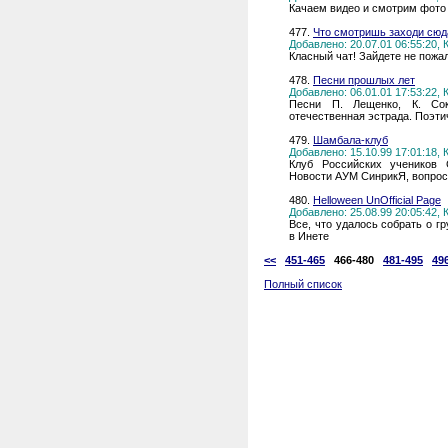
Качаем видео и смотрим фото 
477.
Что смотришь заходи сюд
Добавлено: 20.07.01 06:55:20,
Класный чат! Зайдете не пожа
478.
Песни прошлых лет
Добавлено: 06.01.01 17:53:22,
Песни П. Лещенко, К. Сок
отечественная эстрада. Поэти
479.
Шамбала-клуб
Добавлено: 15.10.99 17:01:18,
Клуб Российских учеников 
Новости АУМ СинрикЯ, вопрос
480.
Helloween UnOfficial Page
Добавлено: 25.08.99 20:05:42,
Все, что удалось собрать о г
в Инете
<<
451-465
466-480
481-495
49
Полный список