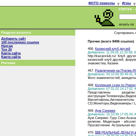
ФОТО приколы
╥
Игры
╥
УЛИТКА
- 
искать по
Разделы каталога
Сортировать 
Добавить сайт
Прочее (всего 8406 ссылок)
100 последних ссылок
Наугад
466.
Казанский клуб друзей
Топ 20
Добавлено: 11.09.05 22:20:58,
Карта сайта
http://kazanclub.ru/ Клуб дру
Карта сайта
казанский клуб друзей, форум 
Реклама
знакомства, Казани.
467.
Развлечения на Пчелке.R
Добавлено: 04.10.00 00:49:41,
Фото знаменитостей, анекдоты,
468.
Коллекция схем по Ремон
Добавлено: 07.01.02 14:17:02,
Представлены разде
инструкции:Телевизоры,
Магнитофоны,Автомагнит
CD,Мониторы,Видеокамеры / 
469.
Аум Синрике
Добавлено: 15.10.99 17:05:34,
Аум Синрике: Гуру Секо Асаха
религию. Медитация - абсолю
Просветление. Астральная муз
470.
$$$ РЕАЛЬНЫЕ ДЕНЬГИ в