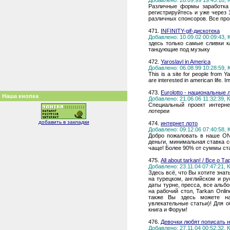
Добавлено: 28.09.99 19:45:18,
Различные формы заработка 
регистрируйтесь и уже через 
различных спонсоров. Все пров
471.
INFINITY-gif-дискотека
Добавлено: 10.09.02 00:09:43,
здесь только самые сливки 
танцующие под музыку
472.
Yaroslavl in America
Добавлено: 06.08.99 10:28:59,
This is a site for people from Y
are interested in american life. Im
473.
Eurolotto - национальные
Наша кнопка
Добавлено: 21.06.06 11:32:39,
Специальный проект интерн
лотереи
добавить в закладки
474.
интернет лото
Добавлено: 09.12.06 07:40:58,
Добро пожаловать в наше ON
деньги, минимальная ставка с
чаще! Более 90% от суммы ста
475.
All about tarkan! / Все о Та
Добавлено: 23.11.04 07:47:21,
Здесь всё, что Вы хотите знать
на турецком, английском и ру
даты турне, пресса, все альб
на рабочий стол, Tarkan Onli
также Вы здесь можете на
увлекательные статьи)! Для 
книга и Форум!
476.
Девочки любят пописать 
Добавлено: 27.11.04 00:52:32,