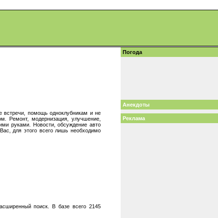
Погода
Анекдоты
е встречи, помощь одноклубникам и не
Реклама
м. Ремонт, модернизация, улучшение,
оими руками. Новости, обсуждение авто
Вас, для этого всего лишь необходимо
асширенный поиск. В базе всего 2145