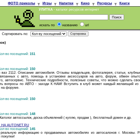
ФОТО приколы
╥
Игры
╥
Напитки
╥
Кино
╥
Ресурсы
╥
Книги
УЛИТКА
- каталог ресурсов интернет
искать по
названию
url
Сортировать по:
лок)
 Кол-во посещений:
151
 Кол-во посещений:
150
 ваз 2112. Описание автомобиля. Отзывы владельцев, фотогалерея, статьи, клубны
вязанных с авто, помощь в установке аксессуаров на авто, форум, обмен опыто
ото, автосервис. Технические подробности, полезные советы, что можно сделать св
сть вопросы по АВТО - заходи К НАМ! Вступить в клуб может каждый желающий из 
и на форуме.
 Кол-во посещений:
150
 Кол-во посещений:
148
 Католог автоссылок, доска объявлений ( куплю, продам ), бесплатный домен и др.
 НА AUTONET.RU
 Кол-во посещений:
145
 реальную информацию о продаваемых автомобилях из автосалонов г. Москвы. Р
 покупки!