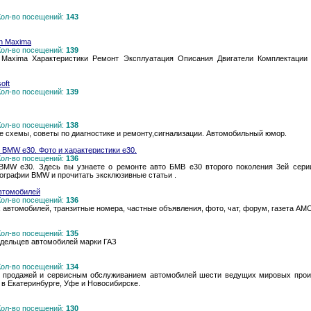
 Кол-во посещений:
143
n Maxima
 Кол-во посещений:
139
 Maxima Характеристики Ремонт Эксплуатация Описания Двигатели Комплектации
oft
 Кол-во посещений:
139
 Кол-во посещений:
138
е схемы, советы по диагностике и ремонту,сигнализации. Автомобильный юмор.
 BMW e30. Фото и характеристики e30.
 Кол-во посещений:
136
 BMW e30. Здесь вы узнаете о ремонте авто БМВ e30 второго поколения 3ей сери
ографии BMW и прочитать эксклюзивные статьи .
втомобилей
 Кол-во посещений:
136
автомобилей, транзитные номера, частные объявления, фото, чат, форум, газета АМ
 Кол-во посещений:
135
дельцев автомобилей марки ГАЗ
 Кол-во посещений:
134
 продажей и сервисным обслуживанием автомобилей шести ведущих мировых произво
s) в Екатеринбурге, Уфе и Новосибирске.
 Кол-во посещений:
130