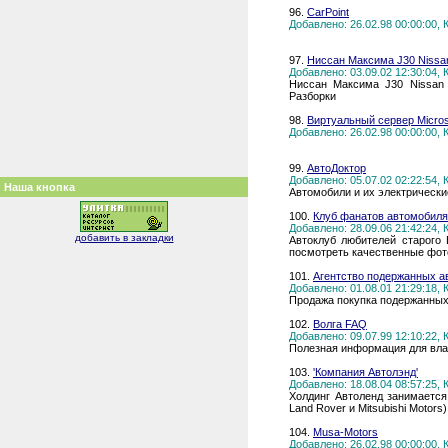
96.
CarPoint
Добавлено: 26.02.98 00:00:00,
97.
Ниссан Максима J30 Nissa
Добавлено: 03.09.02 12:30:04,
Ниссан Максима J30 Nissan
Разборки
98.
Виртуальный сервер Micros
Добавлено: 26.02.98 00:00:00,
99.
АвтоДоктор
Добавлено: 05.07.02 02:22:54,
Наша кнопка
Автомобили и их электрически
100.
Клуб фанатов автомобиля
Добавлено: 28.09.06 21:42:24,
добавить в закладки
Автоклуб любителей старого
посмотреть качественные фот
101.
Агентство подержанных а
Добавлено: 01.08.01 21:29:18,
Продажа покупка подержанных 
102.
Волга FAQ
Добавлено: 09.07.99 12:10:22,
Полезная информация для вла
103.
'Компания Автолэнд'
Добавлено: 18.08.04 08:57:25,
Холдинг Автоленд занимается
Land Rover и Mitsubishi Motor
104.
Мusa-Мotors
Добавлено: 26.02.98 00:00:00,