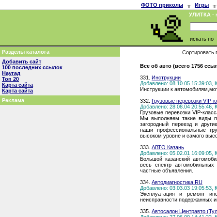
ФОТО приколы
╥
Игры
╥
УЛИТКА
- 
искать по
Разделы каталога
Сортировать 
Добавить сайт
Все об авто (всего 1756 ссы
100 последних ссылок
Наугад
331.
Инструкции
Топ 20
Добавлено: 08.10.05 15:39:03,
Карта сайта
Инструкции к автомобилям,мо
Карта сайта
Реклама
332.
Грузовые перевозки VIP-к
Добавлено: 28.08.04 20:55:46,
Грузовые перевозки VIP-класс
Мы выполняем такие виды пе
загородный переезд и други
наши профессиональные гру
высоком уровне и самого высо
333.
АВТО Казань
Добавлено: 05.02.01 16:09:05,
Большой казанский автомоби
весь спектр автомобильных
частные объявления.
334.
Автодиагностика.RU
Добавлено: 03.03.03 19:05:53,
Эксплуатация и ремонт ино
неисправности подержанных и
335.
Автосалон Центравто (Ту