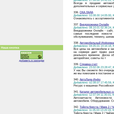
Добавлено: 27.06.00 14:41:22,
Всегда в продаже автомоб
дополнительных и сервисных у
336.
ОКА ЛАДА
Добавлено: 03.08.00 14:05:00,
Ознакомьтесь с ассортименто
337.
Внедорожники Онлайн
Добавлено: 08.10.01 02:36:24,
Внедорожники Онлайн - сайт
самые последние новости 
обслуживанию, тюнингу, шинам
338.
Автомобильный Информа
Добавлено: 04.05.01 14:16:18,
Наша кнопка
Все цены на автомобили и за
на сервере дает право раз
реального времени. Доска об
авторейтинг, советы по т
добавить в закладки
339.
Справка-счет
Добавлено: 23.02.06 23:28:47,
У нас Вы сможете без очереди
же мы помогаем в постаноке и
340.
АвтоЛада-Инфо
Добавлено: 02.08.07 17:45:59,
Ресурс о машинах Российского
341.
Каталог автомобильных с
Добавлено: 12.07.04 11:35:01,
Автозапчасти. Автоновости
автомобили. Оборудование. Сп
342.
Тойота Креста / Марк 2 /
Добавлено: 11.05.03 13:20:16,
Тойота Креста / Марк 2 / Чайз