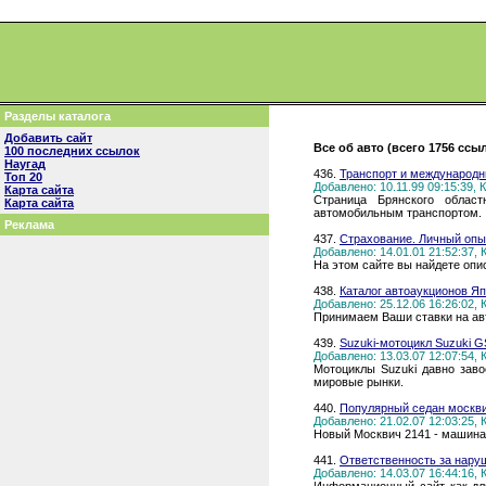
Разделы каталога
Добавить сайт
Все об авто (всего 1756 ссы
100 последних ссылок
Наугад
436.
Транспорт и международн
Топ 20
Добавлено: 10.11.99 09:15:39,
Карта сайта
Страница Брянского област
Карта сайта
автомобильным транспортом.
Реклама
437.
Страхование. Личный опы
Добавлено: 14.01.01 21:52:37,
На этом сайте вы найдете опи
438.
Каталог автоаукционов Я
Добавлено: 25.12.06 16:26:02,
Принимаем Ваши ставки на авто
439.
Suzuki-мотоцикл Suzuki G
Добавлено: 13.03.07 12:07:54,
Мотоциклы Suzuki давно зав
мировые рынки.
440.
Популярный седан москви
Добавлено: 21.02.07 12:03:25,
Новый Москвич 2141 - машина 
441.
Ответственность за нар
Добавлено: 14.03.07 16:44:16,