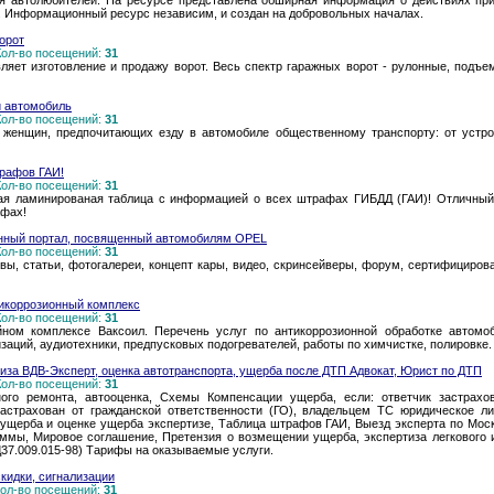
я автолюбителей. На ресурсе представлена обширная информация о действиях при
. Информационный ресурс независим, и создан на добровольных началах.
орот
 Кол-во посещений:
31
яет изготовление и продажу ворот. Весь спектр гаражных ворот - рулонные, подъе
и автомобиль
 Кол-во посещений:
31
женщин, предпочитающих езду в автомобиле общественному транспорту: от устро
рафов ГАИ!
 Кол-во посещений:
31
ная ламинированая таблица с информацией о всех штрафах ГИБДД (ГАИ)! Отличный
афах!
онный портал, посвященный автомобилям OPEL
 Кол-во посещений:
31
вы, статьи, фотогалереи, концепт кары, видео, скринсейверы, форум, сертифициров
тикоррозионный комплекс
 Кол-во посещений:
31
ном комплексе Ваксоил. Перечень услуг по антикоррозионной обработке автомо
изаций, аудиотехники, предпусковых подогревателей, работы по химчистке, полировке.
иза ВДВ-Эксперт, оценка автотранспорта, ущерба после ДТП Адвокат, Юрист по ДТП
 Кол-во посещений:
31
ного ремонта, автооценка, Схемы Компенсации ущерба, если: ответчик застрахов
застрахован от гражданской ответственности (ГО), владельцем ТС юридическое л
щерба и оценке ущерба экспертизе, Таблица штрафов ГАИ, Выезд эксперта по Москв
аммы, Мировое соглашение, Претензия о возмещении ущерба, экспертиза легкового и
37.009.015-98) Тарифы на оказываемые услуги.
кидки, сигнализации
 Кол-во посещений:
31