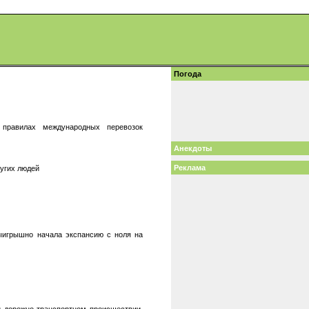
Погода
 правилах международных перевозок
Анекдоты
Реклама
ругих людей
ыигрышно начала экспансию с ноля на