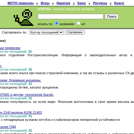
ФОТО приколы
╥
Игры
╥
Напитки
╥
Кино
╥
Ресурсы
╥
Книги
УЛИТКА
- каталог ресурсов интернет
искать по
названию
url
Сортировать по:
лок)
ые перевозки
 Кол-во посещений:
32
ного отделения Ространсинспекции. Информация о законодательных актах и
т.
 Кол-во посещений:
32
сание моего опыта при поиске страховой компании, а так же отзывы о различных СК д
понии, бумажные аукционы.
 Кол-во посещений:
31
аукционы 0n-line, каталог аукционов.
S750G и другие, технологии Suzuki.
 Кол-во посещений:
31
оевали популярность во всем мире. Японская мототехника в свое время весьма в
ч 2140 модели АЗЛК-21403
 Кол-во посещений:
31
с пятидверным кузовом хетчбэк и стабилизатором поперечной устойчивости.
ушение ПДД
 Кол-во посещений:
31