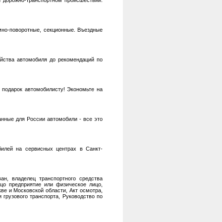
 дорожно-транспортном происшествии.
мно-поворотные, секционные. Въездные
йства автомобиля до рекомендаций по
 подарок автомобилисту! Экономьте на
анные для России автомобили - все это
билей на сервисных центрах в Санкт-
ан, владелец транспортного средства
ицо предприятие или физическое лицо,
е и Московской области, Акт осмотра,
 грузового транспорта, Руководство по