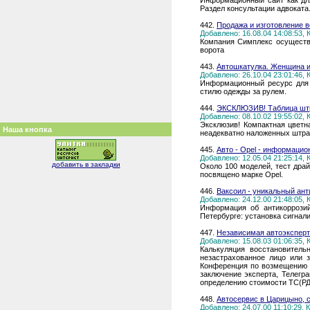
Информационный сайт как дл
Раздел консультации адвоката
442.
Продажа и изготовление в
Добавлено: 16.08.04 14:08:53,
Компания Симплекс осуществл
ворота
443.
Автошкатулка. Женщина 
Добавлено: 26.10.04 23:01:46,
Информационный ресурс для 
стилю одежды за рулем.
444.
ЭКСКЛЮЗИВ! Таблица шт
Добавлено: 08.10.02 19:55:02,
Эксклюзив! Компактная цвет
Наша кнопка
неадекватно наложенных штр
445.
Авто - Opel - информаци
Добавлено: 12.05.04 21:25:14,
добавить в закладки
Около 100 моделей, тест драй
посвящено марке Opel.
446.
Ваксоил - уникальный ан
Добавлено: 24.12.00 21:48:05,
Информация об антикоррозий
Петербурге: установка сигнал
447.
Независимая автоэксперт
Добавлено: 15.08.03 01:06:35,
Калькуляция восстановитель
незастрахованное лицо или 
Конференция по возмещению у
заключение эксперта, Телегр
определению стоимости ТС(РД
448.
Автосервис в Царицыно, с
Добавлено: 24.07.00 11:10:29,