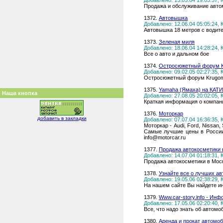
Добавлено: 15.05.04 19:03:37,
Продажа и обслуживание автом
1372.
Автовышка
Добавлено: 12.06.04 05:05:24,
Автовышка 18 метров с водите
1373.
Зеленая миля
Добавлено: 18.06.04 14:28:24,
Все о авто и дальном бое
1374.
Остросюжетный форум K
Добавлено: 09.02.05 02:27:35,
Остросюжетный форум Krugom.r
1375.
Yamaha (Ямаха) на КАТИ
Наша кнопка
Добавлено: 27.08.05 20:02:05,
Краткая информация о компа
1376.
Моторкар
добавить в закладки
Добавлено: 07.07.04 16:36:35,
Моторкар - Audi, Ford, Nissan
Самые лучшие цены в России. 
info@motorcar.ru
1377.
Продажа автокосметики 
Добавлено: 14.07.04 01:18:31,
Продажа автокосметики в Мос
1378.
Узнайте все о лучших а
Добавлено: 19.05.06 02:38:29,
На нашем сайте Вы найдете ин
1379.
Www.car-story.info - И
Добавлено: 17.05.06 02:20:40,
Все, что надо знать об автом
1380.
Аренда и прокат автомоб