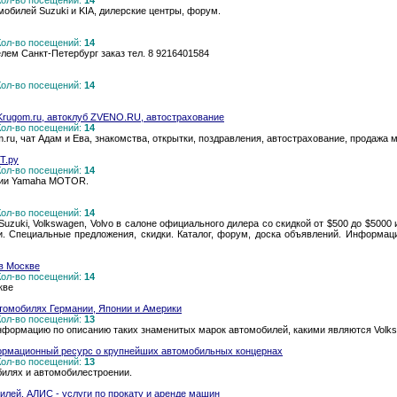
 Кол-во посещений:
14
обилей Suzuki и KIA, дилерские центры, форум.
 Кол-во посещений:
14
лем Санкт-Петербург заказ тел. 8 9216401584
 Кол-во посещений:
14
rugom.ru, автоклуб ZVENO.RU, автострахование
 Кол-во посещений:
14
u, чат Адам и Ева, знакомства, открытки, поздравления, автострахование, продажа 
Т.ру
 Кол-во посещений:
14
нии Yamaha MOTOR.
 Кол-во посещений:
14
, Suzuki, Volkswagen, Volvo в салоне официального дилера со скидкой от $500 до $5000
Специальные предложения, скидки. Каталог, форум, доска объявлений. Информация на
в Москве
 Кол-во посещений:
14
кве
втомобилях Германии, Японии и Америки
 Кол-во посещений:
13
формацию по описанию таких знаменитых марок автомобилей, какими являются Volkswag
нформационный ресурс о крупнейших автомобильных концернах
 Кол-во посещений:
13
обилях и автомобилестроении.
илей. АЛИС - услуги по прокату и аренде машин