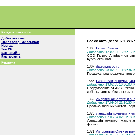
Разделы каталога
Добавить сайт
Все об авто (всего 1756 ссы
100 последних ссылок
Наугад
1366.
Гелиос Альфа
Топ 20
Добавлено: 12.02.04 15:39:15,
Карта сайта
ООО Гелиос Альфа - оптовы
Карта сайта
Курганской обл.
Реклама
1367.
datsun.narod.ru
Добавлено: 28.02.05 10:38:34,
Продажа,предпродажная подгот
1368.
Land Rover, кенгурин, 
Добавлено: 19.02.05 16:30:03,
Оборудование от ARB - экскл
лебедки, автомобильные амор
1369.
Американские тягачи в 
Добавлено: 17.09.04 22:28:35,
Продажа запсных частей , сер
1370.
Ландшафт комплекс - л
Добавлено: 02.05.04 02:57:18,
Ландшафт комплес - малые ар
формы
1371.
Автоцентры Сим - автомо