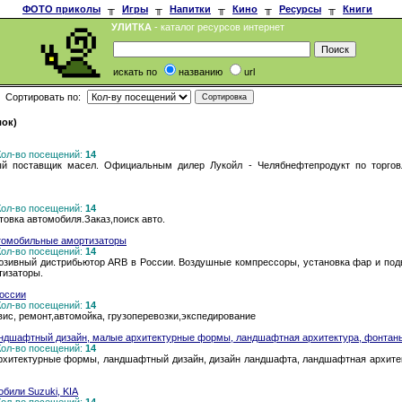
ФОТО приколы
╥
Игры
╥
Напитки
╥
Кино
╥
Ресурсы
╥
Книги
УЛИТКА
- каталог ресурсов интернет
искать по
названию
url
Сортировать по:
лок)
 Кол-во посещений:
14
й поставщик масел. Официальным дилер Лукойл - Челябнефтепродукт по торгов
 Кол-во посещений:
14
овка автомобиля.Заказ,поиск авто.
автомобильные амортизаторы
 Кол-во посещений:
14
юзивный дистрибьютор ARB в России. Воздушные компрессоры, установка фар и подв
тизаторы.
России
 Кол-во посещений:
14
вис, ремонт,автомойка, грузоперевозки,экспедирование
андшафтный дизайн, малые архитектурные формы, ландшафтная архитектура, фонтан
 Кол-во посещений:
14
хитектурные формы, ландшафтный дизайн, дизайн ландшафта, ландшафтная архитек
били Suzuki, KIA