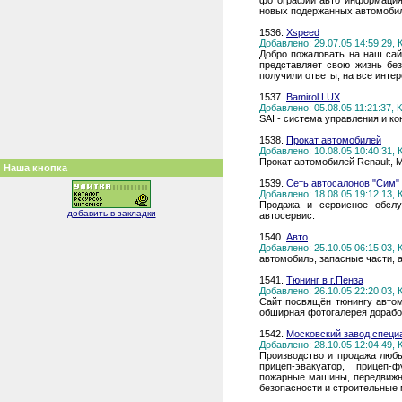
фотографии авто информация 
новых подержанных автомобил
1536.
Xspeed
Добавлено: 29.07.05 14:59:29,
Добро пожаловать на наш сайт
представляет свою жизнь бе
получили ответы, на все инте
1537.
Bamirol LUX
Добавлено: 05.08.05 11:21:37,
SAI - система управления и к
1538.
Прокат автомобилей
Добавлено: 10.08.05 10:40:31,
Прокат автомобилей Renault, 
Наша кнопка
1539.
Сеть автосалонов "Сим"
Добавлено: 18.08.05 19:12:13,
Продажа и сервисное обслуж
добавить в закладки
автосервис.
1540.
Авто
Добавлено: 25.10.05 06:15:03,
автомобиль, запасные части, 
1541.
Тюнинг в г.Пенза
Добавлено: 26.10.05 22:20:03,
Сайт посвящён тюнингу автом
обширная фотогалерея доработ
1542.
Московский завод специ
Добавлено: 28.10.05 12:04:49,
Производство и продажа любых
прицеп-эвакуатор, прицеп-ф
пожарные машины, передвижн
безопасности и строительные 