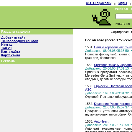
ФОТО приколы
╥
Игры
╥
УЛИТКА
- 
искать по
Разделы каталога
Сортировать 
Добавить сайт
Все об авто (всего 1756 ссы
100 последних ссылок
Наугад
1531.
Сайт о королевских гонк
Топ 20
Добавлено: 08.06.05 05:15:50,
Карта сайта
Новости формулы-1, книги о 
Карта сайта
гран-при, бесплатно,
Реклама
1532.
Sprintbus заказ микроав
Добавлено: 25.06.05 17:31:13,
SprintBus предлагает пассаж
Mersedes-Benz Sprinter,..и ав
свадьбы, деловые поездки, тр
1533.
Одиссей. Поставки обо
АЗС.
Добавлено: 16.07.05 03:01:32,
Одиссей. Поставки оборудова
1534.
Компания "Автоэлектрон
Добавлено: 21.07.05 15:57:37,
Продажа и установка автомузы
шумоизоляция автомобиля. Опт
1535.
AutoHeart
Добавлено: 28.07.05 21:39:59,
Autoheart ежедневные ново