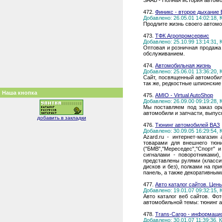
SAAB - Полная история автомо
472.
Финикс - второе дыхание 
Добавлено: 26.05.01 14:02:18,
Продлите жизнь своего автомоб
473.
ТФК Агропромсервис
Добавлено: 25.10.99 13:14:31,
Оптовая и розничная продажа
обслуживанием.
474.
Автомобильная жизнь
Добавлено: 25.06.01 13:36:20,
Cайт, посвященный автомобил
так же, редкостные шпионски
Наша кнопка
475.
AMIO - Virtual AutoShop
Добавлено: 26.09.00 09:19:28,
Мы поставляем под заказ ори
автомобили и запчасти, выпус
добавить в закладки
476.
Тюнинг автомобилей ВАЗ
Добавлено: 30.09.05 16:29:54,
Azard.ru - интернет-магази
товарами для внешнего тюни
("БМВ","Мереседес","Спорт" 
сигналами - поворотниками),
представлены рулями (классич
дисков и без), полками на п
панель, а также декоративным
477.
Авто каталог сайтов. Цен
Добавлено: 19.01.07 09:32:15,
Авто каталог веб сайтов. Фо
автомобильной темы: тюнинг а
478.
Trans-Cargo - информаци
Добавлено: 30.01.07 11:39:36,