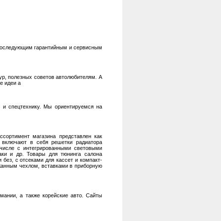
х последующим гарантийным и сервисным
р, полезных советов автолюбителям. А
е идеи а
й и спецтехнику. Мы ориентируемся на
Ассортимент магазина представлен как
а включают в себя решетки радиатора
м числе с интегрированными световыми
паки и др. Товары для тюнинга салона
без, с отсеками для кассет и компакт-
ожанным чехлом, вставками в приборную
мании, а также корейские авто. Сайты