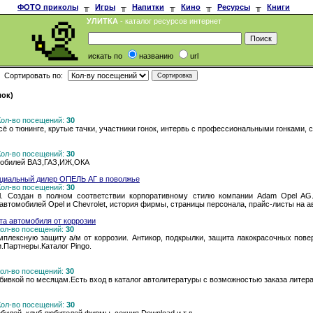
ФОТО приколы
╥
Игры
╥
Напитки
╥
Кино
╥
Ресурсы
╥
Книги
УЛИТКА
- каталог ресурсов интернет
искать по
названию
url
Сортировать по:
лок)
 Кол-во посещений:
30
сё о тюнинге, крутые тачки, участники гонок, интервь с профессиональными гонками,
 Кол-во посещений:
30
мобилей ВАЗ,ГАЗ,ИЖ,ОКА
иальный дилер ОПЕЛЬ АГ в поволжье
 Кол-во посещений:
30
l. Создан в полном соответствии корпоративному стилю компании Adam Opel AG
втомобилей Opel и Chevrolet, история фирмы, страницы персонала, прайс-листы на а
та автомобиля от коррозии
 Кол-во посещений:
30
плексную защиту а/м от коррозии. Антикор, подкрылки, защита лакокрасочных поверх
.Партнеры.Каталог Pingo.
 Кол-во посещений:
30
бивкой по месяцам.Есть вход в каталог автолитературы с возможностью заказа литер
 Кол-во посещений:
30