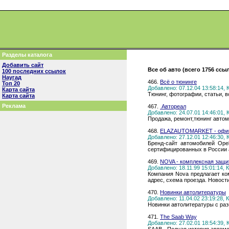
Разделы каталога
Добавить сайт
Все об авто (всего 1756 ссы
100 последних ссылок
Наугад
466.
Всё о тюнинге
Топ 20
Добавлено: 07.12.04 13:58:14,
Карта сайта
Тюнинг, фотографии, статьи, в
Карта сайта
Реклама
467.
Автореал
Добавлено: 24.07.01 14:46:01,
Продажа, ремонт,тюнинг авто
468.
ELAZAUTOMARKET - офиц
Добавлено: 27.12.01 12:46:30,
Бренд-сайт автомобилей Ope
сертифицированных в России а
469.
NOVA - комплексная защи
Добавлено: 18.11.99 15:01:14,
Компания Nova предлагает ком
адрес, схема проезда. Новости
470.
Новинки автолитературы
Добавлено: 11.04.02 23:19:28,
Новинки автолитературы с раз
471.
The Saab Way
Добавлено: 27.02.01 18:54:39,