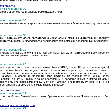
билей, клуб любителей фирмы, секция Download и т.д.
Вашего авто!
 Кол-во посещений:
30
иля в двое, без капитального ремонта двигателя.
 Кол-во посещений:
30
 автомобилей и аксессуаров к ним отечественного и зарубежного производства с и
 Кол-во посещений:
30
ям и авто-юмору. Здесь представлена масса самых смешных фотографий и карикату
е фотографии новых моделей авто-производителей, самые интереснейшие дизайнерски
 Кол-во посещений:
30
гинальные новые и б/у (только контрактные) запчасти , автомобили всех моделе
каемые для внутреннего рынка Японии.
 Кол-во посещений:
29
н аксессуаров для отечественных автомобилей (ВАЗ, Нива, Шевроле-Нива и др). 
нга автомобилей, так и для тюнинга салона. Аксессуары для внешнего тюнинг
и др), бамперы, пороги, спойлеры, воздухозаборники, накладки на зеркала (в то
 накладки на дворники, молдинги, жабо, налкадки на дверные ручки, диски, кол
ескими, обшитыми кожей, а также спортивными), подлокотниками (с пепельницами и 
риборную панель, дверными ручками, ручками для ручного тормоза, ручками КПП с к
и вставками в двери. Цены самые низкие в Москве
ы на автомобили
 Кол-во посещений:
29
то автомобилей. Автомобили и цены. Грузовые автомобили из Японии и авто из Гер
вто.
онный транспортный портал
 Кол-во посещений:
29