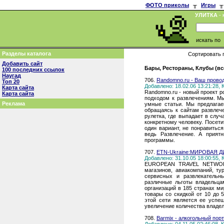
ФОТО приколы
╥
Игры
╥
УЛИТКА
- 
искать по
Разделы каталога
Сортировать 
Добавить сайт
Бары, Рестораны, Клубы (вс
100 последних ссылок
Наугад
706.
Randomno.ru - Ваш прово
Топ 20
Добавлено: 18.02.06 13:21:28,
Карта сайта
Randomno.ru - новый проект р
Карта сайта
подходом к развлечениям. М
Реклама
умные статьи. Мы предлагае
обращаясь к сайтам развлеч
рулетка, где выпадает в слу
конкретному человеку. Посети
один вариант, не понравиться
ведь Развлечение. А прият
программы.
707.
ETN-Ukraine:МИРОВАЯ
Добавлено: 31.10.05 18:00:55,
EUROPEAN TRAVEL NETWORK 
магазинов, авиакомпаний, ту
сервисных и развлекательны
различные льготы владельца
организаций в 185 странах м
товары со скидкой от 10 до 
этой сети является ее успе
увеличение количества владе
708.
Barmix - алкогольный порт