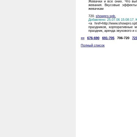
Жевачки и все оних. Что выб
жевания. Вкусовые эффекты.
жевачкам
720.
showpro.spb.
Добавлено: 25.07.06 15:08:17,
<a href=http://www.showpro.
праздников, корпоративные м
праздник, аренда звукового и 
<<
676-690
691-705
706-720
72
Полный список