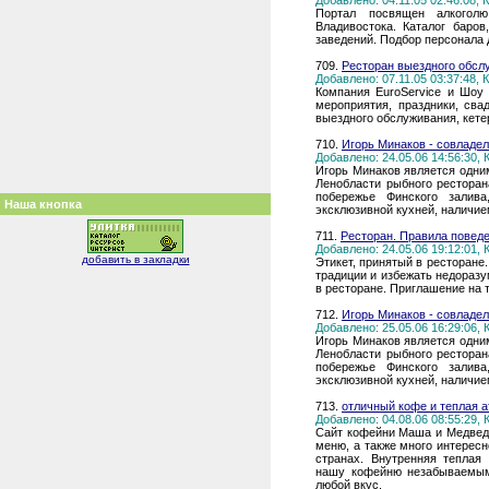
Добавлено: 04.11.05 02:46:08,
Портал посвящен алкоголю
Владивостока. Каталог баров
заведений. Подбор персонала 
709.
Ресторан выездного обслу
Добавлено: 07.11.05 03:37:48,
Компания EuroService и Шоу
мероприятия, праздники, св
выездного обслуживания, кете
710.
Игорь Минаков - совладел
Добавлено: 24.05.06 14:56:30,
Игорь Минаков является одним
Ленобласти рыбного ресторан
побережье Финского залива
Наша кнопка
эксклюзивной кухней, наличие
711.
Ресторан. Правила поведе
Добавлено: 24.05.06 19:12:01,
добавить в закладки
Этикет, принятый в ресторане
традиции и избежать недоразу
в ресторане. Приглашение на 
712.
Игорь Минаков - совладел
Добавлено: 25.05.06 16:29:06,
Игорь Минаков является одним
Ленобласти рыбного ресторан
побережье Финского залива
эксклюзивной кухней, наличие
713.
отличный кофе и теплая 
Добавлено: 04.08.06 08:55:29,
Сайт кофейни Маша и Медведь
меню, а также много интерес
странах. Внутренняя теплая
нашу кофейню незабываемым
любой вкус.