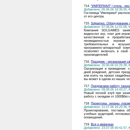
714.
"ИМПЕРИАЛ" | отель : рес
Добавлено: 05.06.06 18:35:05,
Гостиница "Империал" распол
от его центра.
715.
Solgames. Оборудование д
Добавлено: 07.06.06 12:01:06,
Компания SOLGAMES занима
видеослот игр, плат для игро
качественная и проработа
неожиданностью игровая
требовательных и искуше
программно-аппаратный ком
позволяет включать в свой
производителей.
716.
Праздник - организация с
Добавлено: 20.06.06 02:25:38,
Организация и провидение: с
дней рождения, детских празд
или взять на прокат свадебны
вы может в одном из наших че
717.
Предлагаем работу танц
Добавлено: 09.08.06 14:43:27,
Новый ночной клуб при кази
работу с окладом от 1000$без 
718.
Проекторы, экраны, плаз
Добавлено: 21.07.06 16:25:36,
Проектирование, поставка о
учебных аудиторий, потоковы
оповещения.
719.
Все о жевачках
Добавлено: 23.07.06 00:41:57,