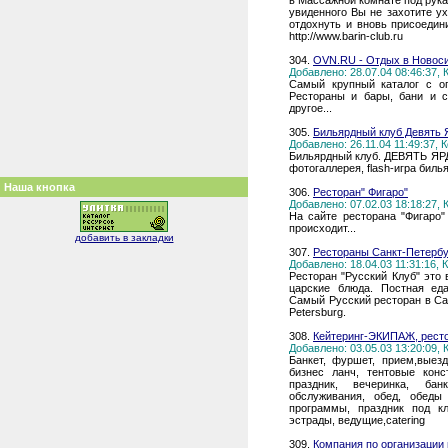
в Массажной комнате под рук
увиденного Вы не захотите у
отдохнуть и вновь присоедини
http://www.barin-club.ru
304.
OVN.RU - Отдых в Новоси
Добавлено: 28.07.04 08:46:37,
Самый крупный каталог с о
Рестораны и бары, бани и с
другое...
305.
Бильярдный клуб Девять 
Добавлено: 26.11.04 11:49:37,
Бильярдный клуб. ДЕВЯТЬ ЯРД
фотогаллерея, flash-игра биль
Наша кнопка
306.
Ресторан" Фигаро"
Добавлено: 07.02.03 18:18:27,
На сайте ресторана "Фигаро"
происходит...
добавить в закладки
307.
Рестораны Санкт-Петербур
Добавлено: 18.04.03 11:31:16,
Ресторан "Русский Клуб" это 
царские блюда. Постная еда
Самый Русский ресторан в Санкт
Petersburg.
308.
Кейтеринг-ЭКИПАЖ, ресто
Добавлено: 03.05.03 13:20:09,
Банкет, фуршет, прием,выезд
бизнес ланч, тентовые конст
праздник, вечеринка, бан
обслуживания, обед, обеды
программы, праздник под кл
эстрады, ведущие,catering
309.
Компания по организации 