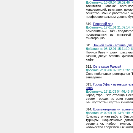
Добавлено: 16.09.04 16:02:46,
Агентство Маска: организ
конференций, выставок, показ
банкетов. Мы не работаем с 
профессиональном уровне буд
310.
Пищевой лед
Добавлено: 17.01.01 21:09:14,
Компания АСТ+АЙС предлагает
производится из питьевой
фильтрацию.
311.
Ночной Киев - афиша, дис
Добавлено: 08.12.01 15:11:10,
Ночной Киев - проект, расск
казино, досуг. Афиша, дискот
кафе
312.
Сеть кафе Рамзай
Добавлено: 06.06.02 12:09:32,
Сеть небольших ресторанов "К
заведений.
313.
Город Уфа - путеводитель
кино
Добавлено: 17.11.03 04:46:45,
Город Уфа - это столица Рес
своем городе, история гор
Башкортостан, карта и киноте
314.
Компьютерный интернет-к
Добавлено: 02.04.01 13:30:49,
Круглосуточная работа. Высо
турниры. Подключение дома
распечатка, набор текстов
количество современных ком