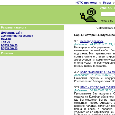
ФОТО приколы
╥
Игры
╥
УЛИТКА
- 
искать по
Разделы каталога
Сортировать 
Добавить сайт
Бары, Рестораны, Клубы (вс
100 последних ссылок
Наугад
301.
бильярд для всех
Топ 20
Добавлено: 24.12.02 17:28:24,
Карта сайта
Бильярдное оборудование от
Карта сайта
вниманию широкий выбор биль
Реклама
под заказ. Мы гарантируем в
соответствие его всем миро
аксессуаров и комплектующ
спектр услуг по обслуживан
низким ценам в Украине.
302.
Кафе "Магнолия", ООО М
Добавлено: 02.02.04 15:07:43,
Накормят вкусно и недорог
Изготовление блюд на заказ.В
303.
КЛУБ - РЕСТОРАН "БАРИ
Добавлено: 30.10.03 02:31:38,
Приглашаем Вас получить С
отдыха на Комфортабельном 
где Вы сможете: Выпив прох
открытым небом. Отведать в
царских палатах. Увлечься п
певца и спеть в Караоке.
уединиться со стриптизершей 