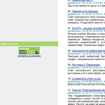
65.
Самарский Досуг
Добавлено: 04.09.02 15:26:04,
Где и как провести досуг в Са
66.
Пивной клуб Оболонь
Добавлено: 12.05.05 13:04:24,
Сайт портального типа посвя
пиве, знакомства, карикатуры
конкурсы. Отдыхайте вместе с
67.
Клуб.Ру - каталог клубов 
Добавлено: 03.09.04 16:56:09,
Каталог клубов Москвы и Санк
музыкальные, спортивные клуб
знакомств. Афиша концертов,
перечень развлечений и усл
Наша кнопка
параметрам. Различные виды о
68.
Элитный клуб любителей б
Добавлено: 15.04.99 03:33:51,
добавить в закладки
Элитный клуб любителей бал
скидки, танцевальные новости
69.
Ресторан У Пиросмани
Добавлено: 09.04.99 18:02:20,
Сайт московского ресторан
ресторана и его атмосфере, м
70.
COSMOPOLITEN CLUB
Добавлено: 27.04.99 04:04:47,
МИНСКИЙ РОК-КЛУБ(ГРУППЫ
71.
Трактир "Немчиновский дв
Добавлено: 01.10.07 13:23:48,
-Мы поддерживаем атмосфер
взбадривать своих гостей. И 
нашем распоряжении два зала: 
девиз: 'Ни кто, ни кому не меш