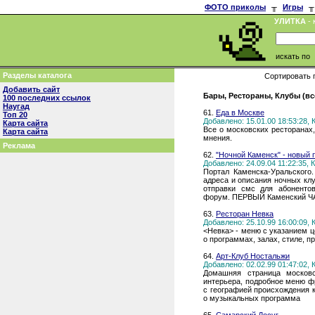
ФОТО приколы
╥
Игры
╥
УЛИТКА
- 
искать по
Разделы каталога
Сортировать 
Добавить сайт
Бары, Рестораны, Клубы (вс
100 последних ссылок
Наугад
61.
Еда в Москве
Топ 20
Добавлено: 15.01.00 18:53:28,
Карта сайта
Все о московских ресторанах,
Карта сайта
мнения.
Реклама
62.
"Ночной Каменск" - новый 
Добавлено: 24.09.04 11:22:35,
Портал Каменска-Уральского
адреса и описания ночных клу
отправки смс для абонентов
форум. ПЕРВЫЙ Каменский ЧАТ 
63.
Ресторан Невка
Добавлено: 25.10.99 16:00:09,
<Невка> - меню с указанием ц
о программах, залах, стиле, пр
64.
Арт-Клуб Ностальжи
Добавлено: 02.02.99 01:47:02,
Домашняя страница московс
интерьера, подробное меню фр
с географией происхождения 
о музыкальных программа