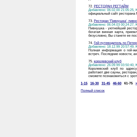
72.
РЕСТОРАН РЕГТАЙМ
Добавлено: 06.02.00 21:05:25,
официальный сайт ресторана
73.
Ресторан 'Пивнушка', пивн
Добавлено: 06.04.03 00:24:27,
Пивнушка - уютнейший рестор
богатая винная карта, прием
безусловно, Вы станете ее по
74.
Гей-путеводитель по Петер
Добавлено: 18.12.99 20:57:49,
Полная информация о гей-жиз
встреч. Последние новости, ан
75.
королевский клуб
Добавлено: 26.09.99 03:50:40,
Королевский клуб по адрес
работают две сауны, ресторан
сможете познакомиться с эро
1-15
16-30
31-45
46-60
61-75
Полный список