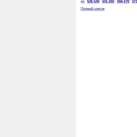
<<
526-540
541-555
556-570
57
Полный список