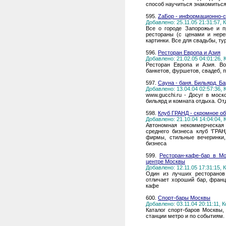
способ научиться знакомиться
595.
ZаБор - информационно-с
Добавлено: 25.11.05 21:31:57,
Все о городе Запорожье и п
рестораны (с ценами и нере
картинки. Все для свадьбы, ту
596.
Ресторан Европа и Азия
Добавлено: 21.02.05 04:01:26,
Ресторан Европа и Азия. Во
банкетов, фуршетов, свадеб, 
597.
Сауна - баня. Бильярд. Бар
Добавлено: 13.04.04 02:57:36,
www.gucchi.ru - Досуг в моск
бильярд и комната отдыха. Отд
598.
Клуб ГРАНД - скромное об
Добавлено: 21.10.04 14:04:04,
Автономная некоммерческая
среднего бизнеса клуб 'ГРА
фирмы, стильные вечеринки,
бизнеса
599.
Ресторан-кафе-бар в М
центре Москвы
Добавлено: 12.11.05 17:31:15,
Один из лучших ресторанов
отличает хороший бар, франц
кафе
600.
Спорт-бары Москвы
Добавлено: 03.11.04 20:11:11,
Каталог спорт-баров Москвы,
станции метро и по событиям.