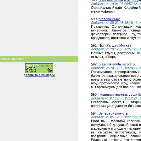
589.
Кофейня Маша и Медведь
Добавлено: 14.04.06 05:57:33,
Официальный сайт Кофейни Ма
меню кофейни.
590.
prazdniki6002
Добавлено: 08.01.06 18:18:41,
Праздники. Организация кор
вечеринок, банкетов, свад
фейерверки, лазерное шоу, то
праздников; световое и звуко
591.
NightParty.ru Москва
Добавлено: 29.12.05 12:57:26,
Ночные клубы, рестораны, к
отзывы, обзоры.
Наша кнопка
592.
prazdnikianyta.narod.ru
Добавлено: 24.12.05 16:20:12,
Организация корпоративных
добавить в закладки
банкетов, празднование новог
предлагаем самые популярны
шоу, эротическое шоу, клоуны
мы организуем для вас ваш ве
593.
пиццерии москвы, суши б
Добавлено: 07.12.05 15:12:24,
Рестораны Москвы - откры
информации о данном бизнесе
594.
Вечера знакомств
Добавлено: 05.12.05 19:27:29,
Если вы - молодой человек,
сексуальной девушкой, если 
и красивым молодым человеко
вы сможете встретиться, н
построить серьезные отнош
Реальные встречи для девуш