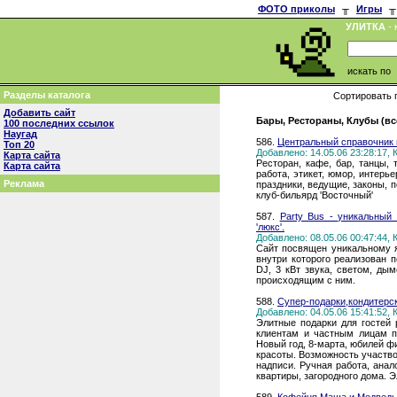
ФОТО приколы
╥
Игры
╥
УЛИТКА
- 
искать по
Разделы каталога
Сортировать 
Добавить сайт
Бары, Рестораны, Клубы (вс
100 последних ссылок
Наугад
586.
Центральный справочник 
Топ 20
Добавлено: 14.05.06 23:28:17,
Карта сайта
Ресторан, кафе, бар, танцы, 
Карта сайта
работа, этикет, юмор, интерье
Реклама
праздники, ведущие, законы, 
клуб-бильярд 'Восточный'
587.
Party Bus - уникальный
'люкс'.
Добавлено: 08.05.06 00:47:44,
Сайт посвящен уникальному я
внутри которого реализован 
DJ, 3 кВт звука, светом, ды
происходящим с ним.
588.
Супер-подарки,кондитерск
Добавлено: 04.05.06 15:41:52,
Элитные подарки для гостей 
клиентам и частным лицам п
Новый год, 8-марта, юбилей 
красоты. Возможность участво
надписи. Ручная работа, анал
квартиры, загородного дома. 