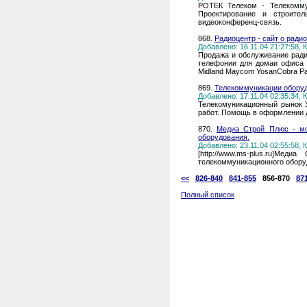
РОТЕК Телеком - Телекомму
Проектирование и строител
видеоконференц-связь.
868.
Радиоцентр - сайт о ради
Добавлено: 16.11.04 21:27:58,
Продажа и обслуживание ради
телефонии для домаи офиса Al
Midland Maycom YosanCobra Pa
869.
Телекоммуникации оборуд
Добавлено: 17.11.04 02:35:34,
Телекомуникационный рынок 
работ. Помощь в оформлении 
870.
Медиа Строй Плюс - мо
оборудования.
Добавлено: 23.11.04 02:55:58,
[http://www.ms-plus.ru]М
телекоммуникационного обору
<<
826-840
841-855
856-870
87
Полный список