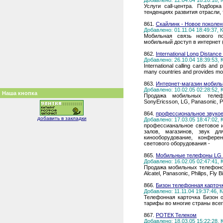
Добавлено: 12.04.04 18:20:18,
Услуги call-центра. Подборк
тенденциях развития отрасли,
861.
Скайлинк - Новое поколен
Добавлено: 01.11.04 18:49:37,
Мобильная связь нового по
мобильный доступ в интернет
862.
International Long Distanc
Добавлено: 26.10.04 18:39:53,
International calling cards and 
many countries and provides mo
863.
Интернет-магазин мобил
Добавлено: 10.02.05 02:28:52,
Наша кнопка
Продажа мобильных телефон
SonyEricsson, LG, Panasonic, Ph
864.
профессиональное звукое
добавить в закладки
Добавлено: 17.03.05 18:47:02,
профессианальное световое и
залов, магазинов, звук дл
кинооборудование, конфере
светового оборудования -
865.
Мобильные телефоны LG 
Добавлено: 16.02.05 02:47:41,
Продажа мобильных телефонов 
Alcatel, Panasonic, Philips, Fl
866.
Бизон телефонная карточ
Добавлено: 11.11.04 19:37:46,
Телефонная карточка Бизон 
тарифы во многие страны всег
867.
РОТЕК Телеком
Добавлено: 18.03.05 15:22:28,