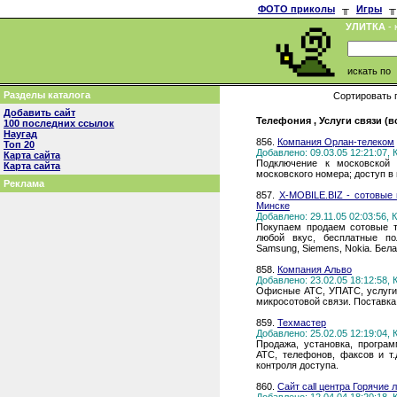
ФОТО приколы
╥
Игры
╥
УЛИТКА
- 
искать по
Разделы каталога
Сортировать 
Добавить сайт
Телефония , Услуги связи (в
100 последних ссылок
Наугад
856.
Компания Орлан-телеком
Топ 20
Добавлено: 09.03.05 12:21:07,
Карта сайта
Подключение к московской 
Карта сайта
московского номера; доступ в
Реклама
857.
X-MOBILE.BIZ - сотовые
Минске
Добавлено: 29.11.05 02:03:56,
Покупаем продаем сотовые 
любой вкус, бесплатные по
Samsung, Siemens, Nokia. Бел
858.
Компания Альво
Добавлено: 23.02.05 18:12:58,
Офисные АТС, УПАТС, услуги 
микросотовой связи. Поставка
859.
Техмастер
Добавлено: 25.02.05 12:19:04,
Продажа, установка, програ
АТС, телефонов, факсов и т.
контроля доступа.
860.
Сайт call центра Горячие