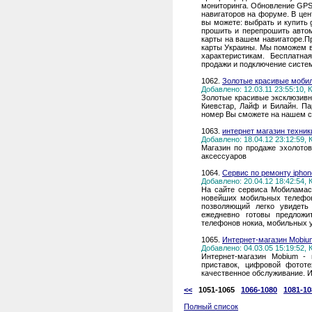
мониторинга. Обновление GPS
навигаторов на форуме. В це
вы можете: выбрать и купить
прошить и перепрошить авто
карты на вашем навигаторе.П
карты Украины. Мы поможем 
характеристикам. Бесплатн
продажи и подключение сист
1062.
Золотые красивые моби
Добавлено: 12.03.11 23:55:10,
Золотые красивые эксклюзивн
Киевстар, Лайф и Билайн. П
номер Вы сможете на нашем с
1063.
интернет магазин техник
Добавлено: 18.04.12 23:12:59,
Магазин по продаже эхолотов,
аксессуаров
1064.
Сервис по ремонту iphon
Добавлено: 20.04.12 18:42:54,
На сайте сервиса Мобиламас
новейших мобильных телефоно
позволяющий легко увидеть
ежедневно готовы предложи
телефонов нокиа, мобильных у
1065.
Интернет-магазин Mobiu
Добавлено: 04.03.05 15:19:52,
Интернет-магазин Mobium -
приставок, цифровой фототе
качественное обслуживание. И
<<
1051-1065
1066-1080
1081-10
Полный список