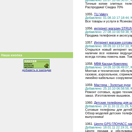
Добавлено: 28.07.10 08:50:07,
Точные копии элитных телеф
Распродажа! Скидка 70%
1055.
ТЦ Valery
Добавлено: 01.08.10 17:18:44,
Все товары и услуги в Ясинов
1056.
интернет магазин STRU
Добавлено: 27.08.10 00:59:38,
Продажа телефонов и аксесуар
1057.
Интернет магазин сотовы
Добавлено: 08.09.10 13:57:10,
Открылся новый интернет ма
наличии все новинки ведущи
Наша кнопка
всегда готовы помочь вам. То
1058.
МВФ Каскад-Комплекс
Добавлено: 14.09.10 06:49:07,
добавить в закладки
Монтаж и техническое обслуж
газовое, аэрозольное, спринк
линейно-кабельных сооружени
1059.
Мастера - Золотые руки
Добавлено: 25.10.10 06:58:58,
Ремонт сотовых, аудио техни
заказ. Изготовление вышивок.
1060.
Детские телефоны для ш
Добавлено: 24.11.10 11:21:29,
Сотовые телефоны для дет
Обзор моделей детских телефо
выпускника!
1061.
Центр GPS ГЛОНАСС нав
Добавлено: 18.01.11 22:19:31,
Центр продаж и обслужива