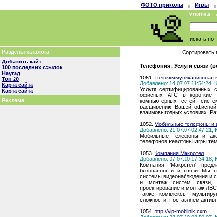
ФОТО приколы
╥
Игры
╥
УЛИТКА
- 
искать по
Разделы каталога
Сортировать 
Добавить сайт
Телефония , Услуги связи (в
100 последних ссылок
Наугад
1051.
Телекоммуникационная к
Топ 20
Добавлено: 14.07.07 11:54:24,
Карта сайта
Услуги сертифицированных с
Карта сайта
офисных АТС в короткие с
Реклама
компьютерных сетей, систе
расширению Вашей офисной 
взаимовыгодных условиях. Раз
1052.
Мобильные телефоны и 
Добавлено: 21.07.07 02:47:21,
Мобильные телефоны и акс
телефонов.Реалтоны.Игры те
1053.
Компания Макротел
Добавлено: 07.07.10 17:34:18,
Компания 'Макротел' пред
безопасности и связи. Мы п
системы видеонаблюдения и с
и монтаж систем связи, 
проектирование и монтаж ЛВС
также комплексы мультиру
сложности. Поставляем активн
1054.
http://vip-mobilnik.com