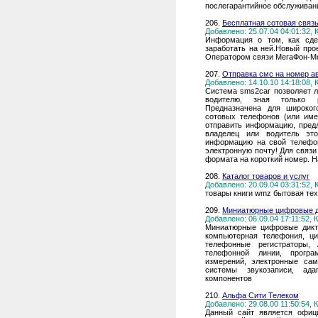
послегарантийное обслуживан
206.
Бесплатная сотовая связь
Добавлено: 25.07.04 04:01:32,
Информация о том, как сде
заработать на ней.Новый про
Оператором связи МегаФон-М
207.
Отправка смс на номер а
Добавлено: 14.10.10 14:18:08,
Система sms2car позволяет 
водителю, зная только р
Предназначена для широкого
сотовых телефонов (или име
отправить информацию, предл
владелец или водитель эт
информацию на свой телефон
электронную почту! Для связи
формата на короткий номер. Н
208.
Каталог товаров и услуг
Добавлено: 20.09.04 03:31:52,
товары книги wmz бытовая тех
209.
Миниатюрные цифровые д
Добавлено: 06.09.04 17:11:52,
Миниатюрные цифровые дикто
компьютерная телефония, ци
телефонные регистраторы,
телефонной линии, програ
измерений, электронные сам
системы звукозаписи, ада
компонентов
210.
Альфа Сити Телеком
Добавлено: 29.08.00 11:50:54,
Данный сайт является офиц