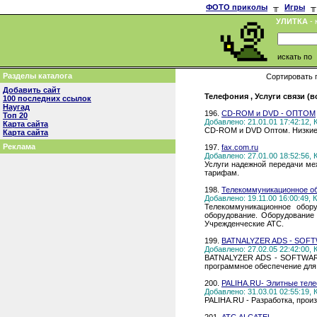
ФОТО приколы
╥
Игры
╥
УЛИТКА
- 
искать по
Разделы каталога
Сортировать 
Добавить сайт
Телефония , Услуги связи (в
100 последних ссылок
Наугад
196.
CD-ROM и DVD - ОПТОМ
Топ 20
Добавлено: 21.01.01 17:42:12,
Карта сайта
CD-ROM и DVD Оптом. Низкие 
Карта сайта
Реклама
197.
fax.com.ru
Добавлено: 27.01.00 18:52:56,
Услуги надежной передачи ме
тарифам.
198.
Телекоммуникационное об
Добавлено: 19.11.00 16:00:49,
Телекоммуникационное обор
оборудование. Оборудование
Учрежденческие АТС.
199.
BATNALYZER ADS - SOFT
Добавлено: 27.02.05 22:42:00,
BATNALYZER ADS - SOFTWARE. 
программное обеспечение для
200.
PALIHA.RU- Элитные тел
Добавлено: 31.03.01 02:55:19,
PALIHA.RU - Разработка, прои