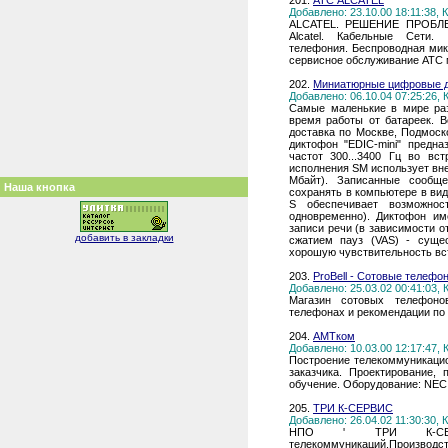
201.
АТС ALCATEL
Добавлено: 23.10.00 18:11:38,
ALCATEL. РЕШЕНИЕ ПРОБЛ
Alcatel. Кабельные Сети.
телефония. Беспроводная мик
сервисное обслуживание АТС 
202.
Миниатюрные цифровые д
Добавлено: 06.10.04 07:25:26,
Самые маленькие в мире ра
время работы от батареек. В
доставка по Москве, Подмоско
диктофон "EDIC-mini" предн
частот 300...3400 Гц во в
исполнения SM использует вн
Мбайт). Записанные сообщ
Наша кнопка
сохранять в компьютере в ви
S обеспечивает возможно
одновременно). Диктофон им
записи речи (в зависимости от
добавить в закладки
сжатием пауз (VAS) - суще
хорошую чувствительность вс
203.
ProBell - Сотовые телефо
Добавлено: 25.03.02 00:41:03,
Магазин сотовых телефоно
телефонах и рекомендации по
204.
АМТком
Добавлено: 10.03.00 12:17:47,
Построение телекоммуникаци
заказчика. Проектирование, 
обучение. Оборудование: NEC, 
205.
ТРИ К-СЕРВИС
Добавлено: 26.04.02 11:30:30,
НПО ' ТРИ К-СЕРВ
телекоммуникаций.Произво