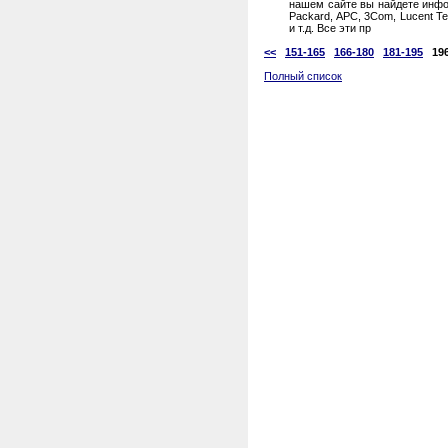
нашем сайте вы найдете инфо
Packard, APC, 3Com, Lucent Tec
и т.д. Все эти пр
<<
151-165
166-180
181-195
19
Полный список