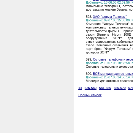
Добавлено: 13.06.03 02:59:56,
мобильные телефоны, сотовы
доставка по москве бесплатно
598.
ЗАО "Форум Телеком"
Добавлено: 09.07.03 15:53:00,
Компания "Форум Телеком" о
комплексных телекоммуникаци
деятельности фирмы - проек
связи Siemens Hicom 100E 
оборудования SONY для
структурированных кабельных
Cisco. Компания оказывает т
партнёров. "Форум Телеком"
дилером SONY.
599.
Сотовые телефоны и аксе
Добавлено: 10.07.03 18:33:58,
Сотовые телефоны и аксессуар
600.
ВСЕ мелодии для сотовы
Добавлено: 25.07.03 14:56:14,
Мелодии для сотовых телефонов
<<
526-540
541-555
556-570
57
Полный список