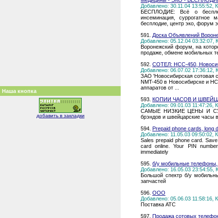
Медицины - ЭКО - БЕСПЛО
Добавлено: 30.11.04 13:55:52,
БЕСПЛОДИЕ: Всё о беспло
инсеминация, суррогатное м
бесплодие, центр эко, форум 
591.
Доска Объявлений Ворон
Добавлено: 05.12.04 03:32:07,
Воронежский форум, на котор
продаже, обмене мобильных т
592.
СОТЕЛ: НСС-450, Новосиб
Добавлено: 06.07.02 17:36:12,
ЗАО 'Новосибирская сотовая с
NMT-450 в Новосибирске и НС
аппаратов от ...
Наша кнопка
593.
КОПИИ ЧАСОВ И ШВЕЙЦ
Добавлено: 09.01.03 11:47:26,
САМЫЕ НИЗКИЕ ЦЕНЫ И СУПЕ
добавить в закладки
брэндов и швейцарские часы 
594.
Prepaid phone cards, long dis
Добавлено: 11.05.03 09:50:02,
Sales prepaid phone card. Save 
card online. Your PIN number
immediately
595.
б/у мобильные телефоны,
Добавлено: 16.05.03 23:54:55,
Большой спектр б/у мобильн
запчастей
596.
ООО
Добавлено: 05.06.03 11:58:16,
Поставка АТС
597.
Продажа сотовых телефон