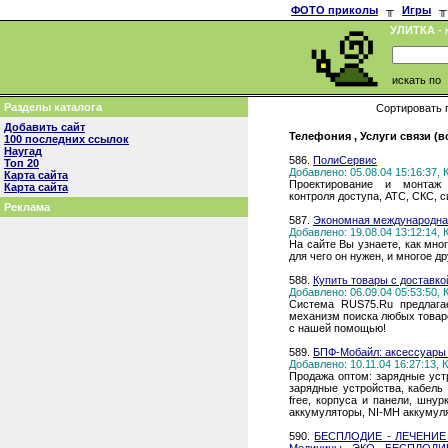
ФОТО приколы
╥
Игры
╥
УЛИТКА
- 
искать по
Разделы каталога
Сортировать 
Добавить сайт
Телефония , Услуги связи (в
100 последних ссылок
Наугад
586.
ПолиСервис
Топ 20
Добавлено: 05.08.04 15:16:37,
Карта сайта
Проектирование и монтаж в
Карта сайта
контроля доступа, АТС, СКС, 
Реклама
587.
Экономная международная с
Добавлено: 19.08.04 13:12:14,
На сайте Вы узнаете, как много
для чего он нужен, и многое др
588.
Купить товары с доставко
Добавлено: 06.09.04 05:53:50,
Система RUS75.Ru предлага
механизм поиска любых товаро
с нашей помощью!
589.
БПФ-Мобайл: аксессуары 
Добавлено: 10.11.04 16:27:13,
Продажа оптом: зарядные уст
зарядные устройства, кабель
free, корпуса и панели, шнур
аккумуляторы, NI-MH аккумул
590.
БЕСПЛОДИЕ - ЛЕЧЕНИЕ 