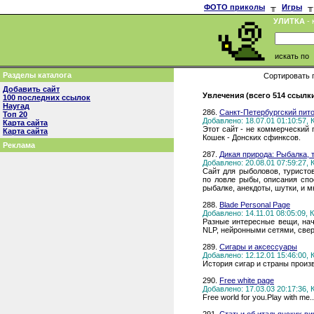
ФОТО приколы
╥
Игры
╥
УЛИТКА
- 
искать по
Разделы каталога
Сортировать 
Добавить сайт
Увлечения (всего 514 ссылк
100 последних ссылок
Наугад
286.
Санкт-Петербургский пит
Топ 20
Добавлено: 18.07.01 01:10:57,
Карта сайта
Этот сайт - не коммерческий
Карта сайта
Кошек - Донских сфинксов.
Реклама
287.
Дикая природа: Рыбалка, 
Добавлено: 20.08.01 07:59:27,
Сайт для рыболовов, туристо
по ловле рыбы, описания спо
рыбалке, анекдоты, шутки, и мн
288.
Blade Personal Page
Добавлено: 14.11.01 08:05:09,
Разные интересные вещи, нач
NLP, нейронными сетями, свер
289.
Сигары и аксессуары
Добавлено: 12.12.01 15:46:00,
История сигар и страны произ
290.
Free white page
Добавлено: 17.03.03 20:17:36,
Free world for you.Play with me..