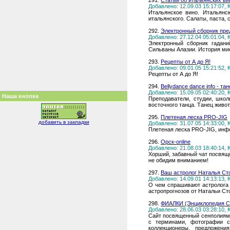
291.
Статьи об итальянских ви
Добавлено: 12.09.03 15:17:07,
Итальянское вино. Итальянс
итальянского. Салаты, паста, 
292.
Электронный сборник пре
Добавлено: 27.12.04 05:01:04,
Электронный сборник гадани
Сильваны Алазии. История мист
293.
Рецепты от А до Я!
Добавлено: 09.01.05 15:21:52,
Рецепты от А до Я!
294.
Bellydance dance info - та
Добавлено: 15.09.05 02:40:20,
Наша кнопка
Преподаватели, студии, школ
восточного танца. Танец живот
295.
Плетеная леска PRO-JIG
добавить в закладки
Добавлено: 31.07.05 14:33:00,
Плетеная леска PRO-JIG, инф
296.
Орск-online
Добавлено: 21.08.03 18:40:14,
Хорший, забавный чат посвящ
не обидим вниманием!
297.
Ваш астролог Наталья Ст
Добавлено: 14.09.01 14:13:13,
О чем спрашивают астролога 
астропрогнозов от Натальи Ст
298.
ФИАЛКИ (Энциклопедия С
Добавлено: 28.06.03 03:28:10,
Сайт посвященный сенполиям 
с терминами, фотографии 
коллекционеры, предложен