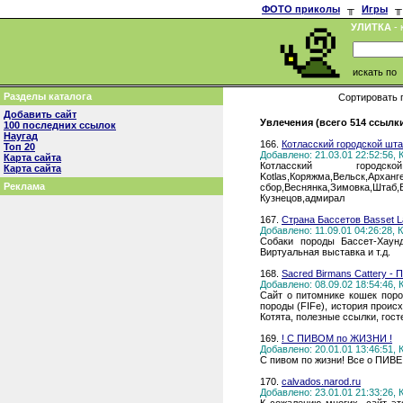
ФОТО приколы
╥
Игры
╥
УЛИТКА
- 
искать по
Разделы каталога
Сортировать 
Добавить сайт
Увлечения (всего 514 ссылк
100 последних ссылок
Наугад
166.
Котласский городской ш
Топ 20
Добавлено: 21.03.01 22:52:56,
Карта сайта
Котласский горо
Карта сайта
Kotlas,Коряжма,Вельск,Архан
Реклама
сбор,Веснянка,Зимовка,Шта
Кузнецов,адмирал
167.
Страна Бассетов Basset 
Добавлено: 11.09.01 04:26:28,
Собаки породы Бассет-Хаун
Виртуальная выставка и т.д.
168.
Sacred Birmans Cattery -
Добавлено: 08.09.02 18:54:46,
Сайт о питомнике кошек пор
породы (FIFe), история проис
Котята, полезные ссылки, гост
169.
! С ПИВОМ по ЖИЗНИ !
Добавлено: 20.01.01 13:46:51,
С пивом по жизни! Все о ПИВЕ
170.
calvados.narod.ru
Добавлено: 23.01.01 21:33:26,