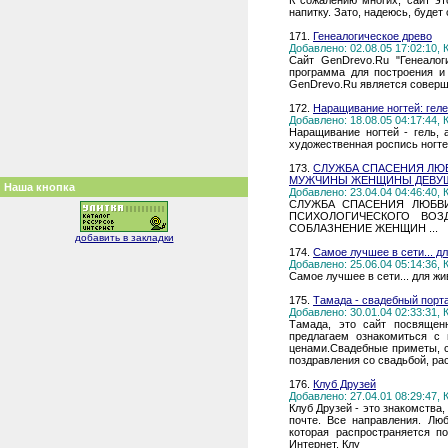
К сожалению многих, сайт э
напитку. Зато, надеюсь, будет 
171.
Генеалогическое древо
Добавлено: 02.08.05 17:02:10,
Сайт GenDrevo.Ru "Генеалог
программа для построения и
GenDrevo.Ru является соверш
172.
Наращивание ногтей: геле
Добавлено: 18.08.05 04:17:44,
Наращивание ногтей - гель, 
художественная роспись ногт
173.
СЛУЖБА СПАСЕНИЯ ЛЮБ
МУЖЧИНЫ ЖЕНЩИНЫ ДЕВУШК
Наша кнопка
Добавлено: 23.04.04 04:46:40,
СЛУЖБА СПАСЕНИЯ ЛЮБВИ
ПСИХОЛОГИЧЕСКОГО ВОЗ
СОБЛАЗНЕНИЕ ЖЕНЩИН ...
добавить в закладки
174.
Самое лучшее в сети... д
Добавлено: 25.06.04 05:14:36,
Самое лучшее в сети... для жи
175.
Тамада - свадебный порт
Добавлено: 30.01.04 02:33:31,
Тамада, это сайт посвяще
предлагаем ознакомиться с 
ценами.Свадебные приметы, с
поздравления со свадьбой, ра
176.
Клуб Друзей
Добавлено: 27.04.01 08:29:47,
Клуб Друзей - это знакомства, 
почте. Все направления. Люб
которая распространяется п
Интернет. Клу