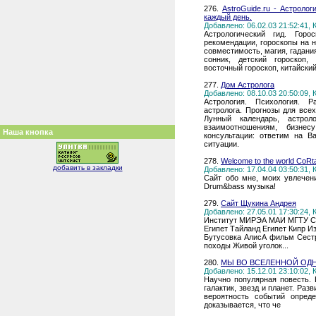
276.
AstroGuide.ru - Астролог
каждый день.
Добавлено: 06.02.03 21:52:41,
Астрологический гид. Горо
рекомендации, гороскопы на н
совместимость, магия, гадани
сонник, детский гороскоп,
восточный гороскоп, китайский
277.
Дом Астролога
Добавлено: 08.10.03 20:50:09,
Астрология. Психология. Р
астролога. Прогнозы для все
Лунный календарь, астрол
взаимоотношениям, бизнес
Наша кнопка
консультации: ответим на 
ситуации.
278.
Welcome to the world CoR
добавить в закладки
Добавлено: 17.04.04 03:50:31,
Сайт обо мне, моих увлечен
Drum&bass музыка!
279.
Сайт Щукина Андрея
Добавлено: 27.05.01 17:30:24,
Институт МИРЭА МАИ МГТУ Ст
Египет Тайланд Египет Кипр 
Бутусовка АлисА фильм Сест
походы Живой уголок...
280.
МЫ ВО ВСЕЛЕННОЙ ОД
Добавлено: 15.12.01 23:10:02,
Научно популярная повесть. 
галактик, звезд и планет. Ра
вероятность событий опред
доказывается, что че