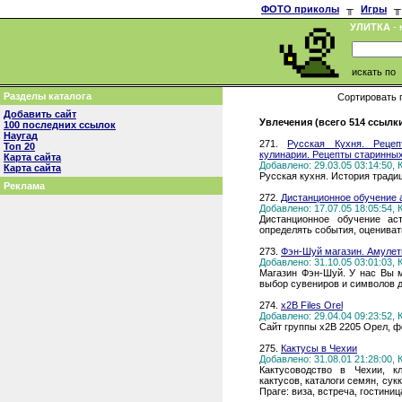
ФОТО приколы
╥
Игры
╥
УЛИТКА
- 
искать по
Разделы каталога
Сортировать 
Добавить сайт
Увлечения (всего 514 ссылк
100 последних ссылок
Наугад
271.
Русская Кухня. Рецеп
Топ 20
кулинарии. Рецепты старинных
Карта сайта
Добавлено: 29.03.05 03:14:50,
Карта сайта
Русская кухня. История тради
Реклама
272.
Дистанционное обучение а
Добавлено: 17.07.05 18:05:54,
Дистанционное обучение аст
определять события, оценива
273.
Фэн-Шуй магазин. Амулет
Добавлено: 31.10.05 03:01:03,
Магазин Фэн-Шуй. У нас Вы 
выбор сувениров и символов 
274.
x2B Files Orel
Добавлено: 29.04.04 09:23:52,
Сайт группы x2B 2205 Орел, 
275.
Кактусы в Чехии
Добавлено: 31.08.01 21:28:00,
Кактусоводство в Чехии, к
кактусов, каталоги семян, сук
Праге: виза, встреча, гостиниц