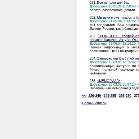
281.
Все лучшее для Вас
Добавлено: 13.01.04 16:50:48,
работа, развлечения, деньги
282.
Mагазин монет, марок и б
Добавлено: 21.05.04 02:05:22,
Мы предлагаем Вам памятны
Банком России, так и банками 
283.
ТРОФЕЙ.РУ - трофейная 
области. Карелия. Ахтуба. Ока.
Добавлено: 13.06.04 22:14:25,
Полная информация о мест
проживания. Цены на трофеи. 
284.
Запорожский Клуб Любите
Добавлено: 12.03.01 16:15:02,
Классификация кактусов по К
Много полезной околокакт
любителях.
285.
<МЕМОРИАЛ>
Добавлено: 26.03.01 08:57:28,
Виртуальный мемориал (клад
<<
226-240
241-255
256-270
27
Полный список