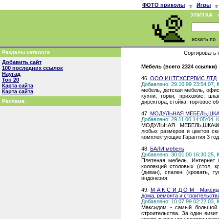
ФОТО приколы
╥
Игры
╥
УЛИТКА
- 
искать по
Разделы каталога
Сортировать 
Добавить сайт
Мебель (всего 2324 ссылки)
100 последних ссылок
Наугад
46.
ООО ИНТЕХСЕРВИС ЛТД
Топ 20
Добавлено: 29.10.99 23:54:07,
Карта сайта
мебель, детская мебель, офис
Карта сайта
кухни, горки, прихожие, шка
Реклама
директора, стойка, торговое о
47.
МОДУЛЬНАЯ МЕБЕЛЬ,ШК
Добавлено: 29.11.00 14:05:04,
МОДУЛЬНАЯ МЕБЕЛЬ,ШКАФ
любых размеров и цветов ск
комплектующие.Гарантия 3 го
48.
БАЛИ мебель
Добавлено: 30.01.00 16:30:25,
Плетеная мебель. Интернет м
коллекций столовых (стол, кр
(диван), спален (кровать, т
индонезия.
49.
М А К С И Д О М - Максид
дома, ремонта и строительств
Добавлено: 10.07.99 02:22:03,
Максидом - самый большой 
строительства. За один визи