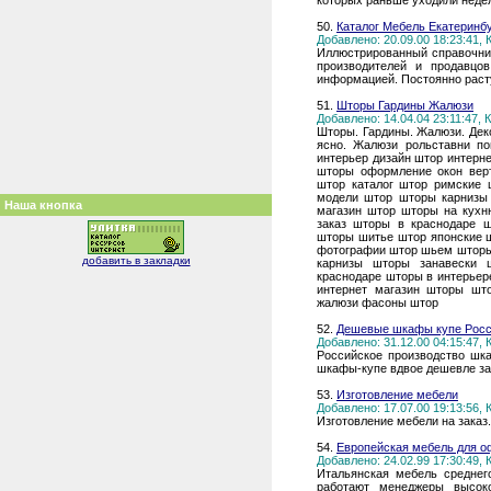
которых раньше уходили неде
50.
Каталог Мебель Екатеринб
Добавлено: 20.09.00 18:23:41,
Иллюстрированный справочни
производителей и продавцо
информацией. Постоянно раст
51.
Шторы Гардины Жалюзи
Добавлено: 14.04.04 23:11:47,
Шторы. Гардины. Жалюзи. Деко
ясно. Жалюзи рольставни по
интерьер дизайн штор интерн
шторы оформление окон вер
штор каталог штор римские
модели штор шторы карнизы
Наша кнопка
магазин штор шторы на кухн
заказ шторы в краснодаре 
шторы шитье штор японские 
фотографии штор шьем шторы
добавить в закладки
карнизы шторы занавески
краснодаре шторы в интерьер
интернет магазин шторы шт
жалюзи фасоны штор
52.
Дешевые шкафы купе Росси
Добавлено: 31.12.00 04:15:47,
Российское производство шк
шкафы-купе вдвое дешевле за
53.
Изготовление мебели
Добавлено: 17.07.00 19:13:56,
Изготовление мебели на заказ.
54.
Европейская мебель для оф
Добавлено: 24.02.99 17:30:49,
Итальянская мебель среднег
работают менеджеры высоко