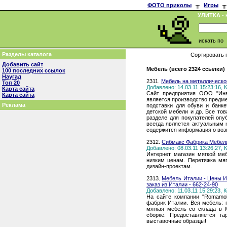
ФОТО приколы
╥
Игры
╥
УЛИТКА
- 
искать по
Разделы каталога
Сортировать 
Добавить сайт
Мебель (всего 2324 ссылки)
100 последних ссылок
Наугад
2311.
Мебель на металлическо
Топ 20
Добавлено: 14.03.11 15:23:16,
Карта сайта
Сайт предприятия ООО "Инви
Карта сайта
является производство предме
Реклама
подставки для обуви и банке
детской мебели и др. Все то
разделе для покупателей опу
всегда является актуальным 
содержится информация о возм
2312.
Сибмакс Фабрика Мебел
Добавлено: 08.03.11 13:26:27,
Интернет магазин мягкой ме
низким ценам. Перетяжка мя
дизайн-проектам.
2313.
Мебель Италии - Цены И
заказ из Италии - 662-24-90
Добавлено: 11.03.11 15:29:23,
На сайте компании "Romamob
фабрик Италии. Вся мебель: г
мягкая мебель со склада в М
сборке. Предоставляется г
выставочные образцы!