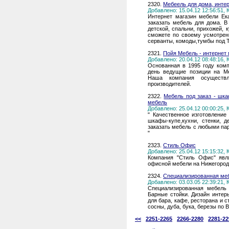
2320.
Мебеель для дома, инте
Добавлено: 15.04.12 12:56:51,
Интернет магазин мебели Ек
заказать мебель для дома. В
детской, спальни, прихожей, 
сможете по своему усмотрен
серванты, комоды,тумбы под 
2321.
Пойя Мебель - интернет 
Добавлено: 20.04.12 08:48:16,
Основанная в 1995 году комп
день ведущие позиции на М
Наша компания осуществ
производителей.
2322.
Mебель под заказ - шка
мебель
Добавлено: 25.04.12 00:00:25,
" Качественное изготовлени
шкафы-купе,кухни, стенки, 
заказать мебель с любыми па
"
2323.
Стиль Офис
Добавлено: 25.04.12 15:15:32,
Компания "Стиль Офис" явл
офисной мебели на Нижегород
2324.
Специализированная меб
Добавлено: 03.03.05 22:39:21,
Специализированная мебель 
Барные стойки. Дизайн интер
для бара, кафе, ресторана и с
сосны, дуба, бука, березы по
<<
2251-2265
2266-2280
2281-22