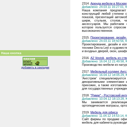
2314.
Аренда мебели в Москве
Добавлено: 24.03.11 16:27:01,
Наша компания предлагает
конструкций любой степени 
показов, презентаций автомоб
ширм, стульев, столов, че
аксессуаров. Мы работаем 
которое пользуется спросом
высококачественное.
2315.
Проектирование, дизайн 
Добавлено: 24.03.11 18:50:56,
Проектирование, дизайн и из
технике Decra Led и художес
и входных дверей, окон, шкаф
Наша кнопка
2316.
A2 Vostok, мебель из ст
Добавлено: 16.04.12 21:49:58,
Производство мебели из нату
добавить в закладки
2317.
Мебельный холдинг Анг
Добавлено: 16.04.12 18:05:29,
'Ангстрем' специализируе
декоративными элементами и
прихожих, а также изготавли
для государственных учрежден
2318.
"Римм" - Ростовский инт
Добавлено: 10.04.12 18:13:28,
Мы занимается реализаци
ортопедические матрасы, орт
2319.
Мебель для офиса
Добавлено: 11.04.12 14:53:14,
Сайт фирмы по продаже офис
мебель для кабинета руководи