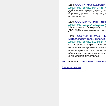
1138.
ООО ГК "Краснодарский 
Добавлено: 15.06.04 04:07:36,
дуб и ясень , двери , арки , ф
барокко , рококо , модерн ,
антиквариата
1139.
ООО Магнум-плюс - мебе
Добавлено: 02.11.04 14:02:10,
Магнум-плюс, Екатеринбург. 
ДВП, МДФ, шлифованная плита
1140.
ООО 'Дом и Офис' г.Ни
Металлопластиковых изделий.
Добавлено: 15.08.04 17:56:14,
ООО 'Дом и Офис' г.Никола
натурального дерева и луч
производителей. Изготовле
сборочных металлоконструкц
окон, дверей, перегородок.
<<
1126-1140
1141-1155
1156-117
Полный список