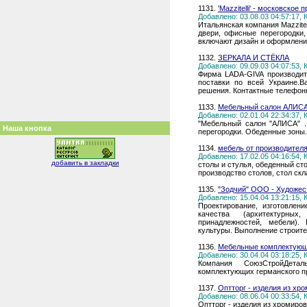
1131.
'Mazzitelli' - московско
Добавлено: 03.08.03 04:57:17,
Итальянская компания Mazzite
двери, офисные перегородки,
включают дизайн и оформлени
1132.
ЗЕРКАЛА И СТЁКЛА
Добавлено: 09.09.03 04:07:53,
Фирма LADA-GIVA производит
поставки по всей Украине.В
решения. Контактные телефон
1133.
Мебельный салон АЛИС
Добавлено: 02.01.04 22:34:37,
"Мебельный салон "АЛИСА" .
Наша кнопка
перегородки. Обеденные зоны.
1134.
мебель от производител
Добавлено: 17.02.05 04:16:54,
добавить в закладки
столы и стулья, обеденный сто
производство столов, стол ск
1135.
"Зодчий" ООО - Художест
Добавлено: 15.04.04 13:21:15,
Проектирование, изготовлен
качества (архитектурных
принадлежностей, мебели).
культуры. Выполнение строит
1136.
Мебельные комплектующи
Добавлено: 30.04.04 03:18:25,
Компания СоюзСтройДета
комплектующих германского пр
1137.
Оптторг - изделия из хр
Добавлено: 08.06.04 00:33:54,
Оптторг - изделия из хромиро