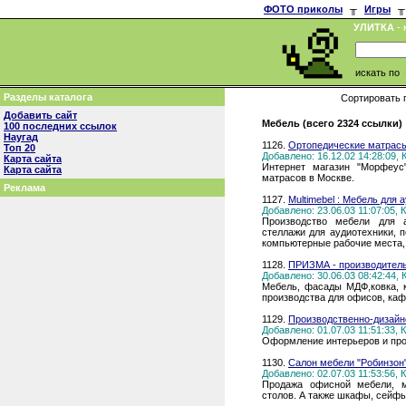
ФОТО приколы
╥
Игры
╥
УЛИТКА
- 
искать по
Разделы каталога
Сортировать 
Добавить сайт
Мебель (всего 2324 ссылки)
100 последних ссылок
Наугад
1126.
Ортопедические матрас
Топ 20
Добавлено: 16.12.02 14:28:09,
Карта сайта
Интернет магазин "Морфеус"
Карта сайта
матрасов в Москве.
Реклама
1127.
Multimebel : Мебель для 
Добавлено: 23.06.03 11:07:05,
Производство мебели для а
стеллажи для аудиотехники, п
компьютерные рабочие места, 
1128.
ПРИЗМА - производитель
Добавлено: 30.06.03 08:42:44,
Мебель, фасады МДФ,ковка, 
производства для офисов, каф
1129.
Производственно-дизайн
Добавлено: 01.07.03 11:51:33,
Оформление интерьеров и про
1130.
Cалон мебели "Робинзон"
Добавлено: 02.07.03 11:53:56,
Продажа офисной мебели, м
столов. А также шкафы, сейф