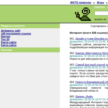
ФОТО приколы
╥
Игры
╥
УЛИТКА
- 
искать по
Разделы каталога
Сортировать 
Добавить сайт
Интернет (всего 928 ссылок)
100 последних ссылок
Наугад
661.
Дизайн-студия iDevelop.ru
Топ 20
Добавлено: 23.04.04 21:10:46,
Карта сайта
Создание сайтов, раскрутка 
Карта сайта
подробнейшая информация по 
Реклама
662.
Компас Абитуриента (Инт
Добавлено: 07.05.04 18:49:30,
Новости для абитуриентов и с
663.
Самый быстрый способ за
Добавлено: 08.05.04 02:31:36,
У нас только самые лучшие п
платят. Если хотите раскрути
найдете все что Вам для этого
664.
Новости Владимирской об
Добавлено: 12.05.04 09:15:58,
Официальные новости гор
Владимирской области
665.
Баренц .Инфо
Добавлено: 26.05.04 18:47:24,
Международный Интернет-пор
важнейшие события, происход