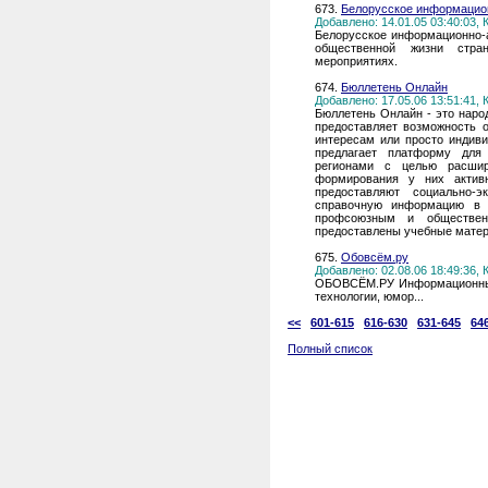
673.
Белорусское информационн
Добавлено: 14.01.05 03:40:03,
Белорусское информационно-ан
общественной жизни стран
мероприятиях.
674.
Бюллетень Онлайн
Добавлено: 17.05.06 13:51:41,
Бюллетень Онлайн - это наро
предоставляет возможность 
интересам или просто индив
предлагает платформу для
регионами с целью расши
формирования у них активн
предоставляют социально-э
справочную информацию в 
профсоюзным и обществен
предоставлены учебные матер
675.
Обовсём.ру
Добавлено: 02.08.06 18:49:36,
ОБОВСЁМ.РУ Информационный 
технологии, юмор...
<<
601-615
616-630
631-645
64
Полный список