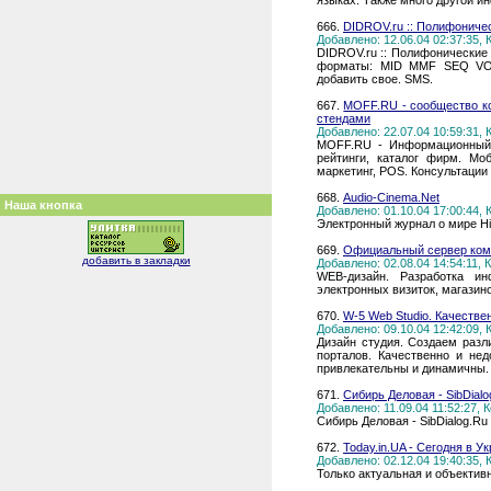
языках. Также много другой и
666.
DIDROV.ru :: Полифоничес
Добавлено: 12.06.04 02:37:35,
DIDROV.ru :: Полифонические 
форматы: MID MMF SEQ VOX
добавить свое. SMS.
667.
MOFF.RU - сообщество к
стендами
Добавлено: 22.07.04 10:59:31,
MOFF.RU - Информационный 
рейтинги, каталог фирм. Моб
маркетинг, POS. Консультаци
668.
Audio-Cinema.Net
Наша кнопка
Добавлено: 01.10.04 17:00:44,
Электронный журнал о мире Hi-
669.
Официальный сервер комп
добавить в закладки
Добавлено: 02.08.04 14:54:11,
WEB-дизайн. Разработка ин
электронных визиток, магазино
670.
W-5 Web Studio. Качестве
Добавлено: 09.10.04 12:42:09,
Дизайн студия. Создаем разл
порталов. Качественно и нед
привлекательны и динамичны.
671.
Сибирь Деловая - SibDialo
Добавлено: 11.09.04 11:52:27,
Сибирь Деловая - SibDialog.Ru
672.
Today.in.UA - Cегодня в У
Добавлено: 02.12.04 19:40:35,
Только актуальная и объектив