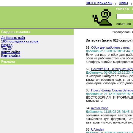
ФОТО приколы
╥
Игры
╥
УЛИТКА
- 
искать по
Разделы каталога
Сортировать 
Добавить сайт
Интернет (всего 928 ссылок)
100 последних ссылок
Наугад
61.
Обои для рабочего стола
Топ 20
Добавлено: 16.08.02 18:51:44,
Карта сайта
Если вы ищете обои для рабоч
Карта сайта
обои на рабочий стол или обо
Реклама
с информацией о маркировочн
62.
Gotovim.RU - интернет-жур
Добавлено: 08.09.05 13:15:23,
В котором найдутся тысячи ре
также интересные факты из о
кулинария, словарь и это дале
63.
Пресс-Центр Союза Ветера
Добавлено: 21.12.99 04:36:15,
ДОСТОВЕРНАЯ ИНФОРМАЦ
АЛМА-АТЫ
64.
avatar zone
Добавлено: 11.06.02 23:46:45,
Большая коллекция аватаров 
смайликов для форумов, чат
аватаров и много полезной ин
65.
UA today