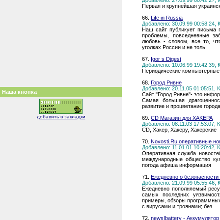
Добавлено: 27.09.99 00:42:27,
Первая и крупнейшая украинск
66.
Life in Russia
Добавлено: 30.09.99 00:58:24,
Наш сайт публикует письма п
проблемы, повседневные заб
любовь - словом, все то, ч
уголках России и не толь
67.
Igor s Digest
Добавлено: 10.06.99 19:42:39,
Периодические компьютерные 
68.
Город Ривне
Добавлено: 20.11.05 01:05:51,
Наша кнопка
Сайт "Город Ривне"- это инфор
Самая большая драгоценнос
развитие и процветание город
добавить в закладки
69.
CD Магазин для XAKEPA
Добавлено: 08.11.03 17:53:07,
CD, Хакер, Хакеру, Хакерские
70.
Novosti.Ru оперативные но
Добавлено: 11.01.01 10:20:42,
Оперативная служба новосте
международные общество кул
погода афиша информация
71.
Ежедневно о безопасности
Добавлено: 21.09.99 05:55:46,
Ежедневно пополняемый ресу
cамых последних уязвимост
примеры, обзоры программных
с вирусами и троянами; без
72.
news|battery - Аккумулято