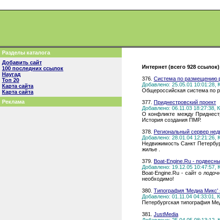
Разделы каталога
Добавить сайт
Интернет (всего 928 ссылок)
100 последних ссылок
Наугад
376.
Система по размещению р
Топ 20
Добавлено: 25.05.01 10:01:28,
Карта сайта
Общероссийская система по р
Карта сайта
Реклама
377.
Приднестровский проект
Добавлено: 06.11.03 18:27:38,
О конфликте между Приднестр
История создания ПМР.
378.
Региональный сервер нед
Добавлено: 28.01.04 12:21:26,
Недвижимость Санкт Петербург
жилье .
379.
Boat-Engine.Ru - подвес
Добавлено: 19.12.05 10:47:57,
Boat-Engine.Ru - сайт о лодо
необходимо!
380.
Типография 'Медиа Микс' 
Добавлено: 01.11.04 04:33:01,
Петербургская типография Ме
381.
JustMedia