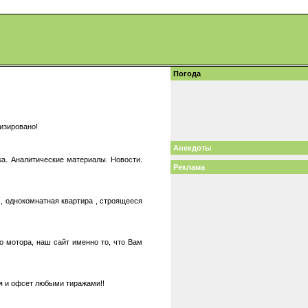
Погода
изировано!
Анекдоты
а. Аналитические материалы. Новости.
Реклама
 , однокомнатная квартира , строящееся
о мотора, наш сайт именно то, что Вам
я и офсет любыми тиражами!!