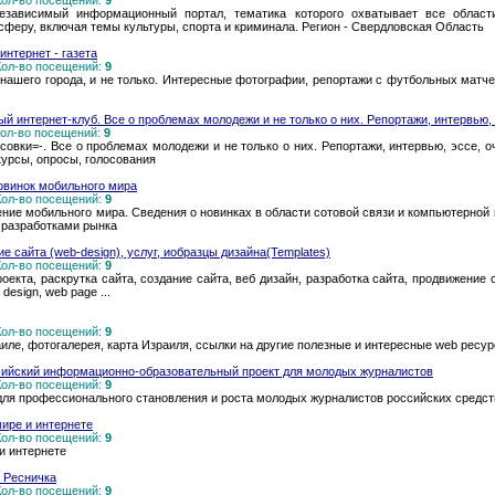
 Кол-во посещений:
9
независимый информационный портал, тематика которого охватывает все област
феру, включая темы культуры, спорта и криминала. Регион - Свердловская Область
интернет - газета
 Кол-во посещений:
9
 нашего города, и не только. Интересные фотографии, репортажи с футбольных матч
ый интернет-клуб. Все о проблемах молодежи и не только о них. Репортажи, интервью, 
 Кол-во посещений:
9
вки=-. Все о проблемах молодежи и не только о них. Репортажи, интервью, эссе, о
урсы, опросы, голосования
 новинок мобильного мира
 Кол-во посещений:
9
рение мобильного мира. Сведения о новинках в области сотовой связи и компьютерной 
 разработками рынка
ие сайта (web-design), услуг, иобразцы дизайна(Templates)
 Кол-во посещений:
9
екта, раскрутка сайта, создание сайта, веб дизайн, разработка сайта, продвижение с
design, web page ...
 Кол-во посещений:
9
ле, фотогалерея, карта Израиля, ссылки на другие полезные и интересные web ресу
сийский информационно-образовательный проект для молодых журналистов
 Кол-во посещений:
9
 для профессионального становления и роста молодых журналистов российских средс
ире и интернете
 Кол-во посещений:
9
и интернете
 Ресничка
 Кол-во посещений:
9