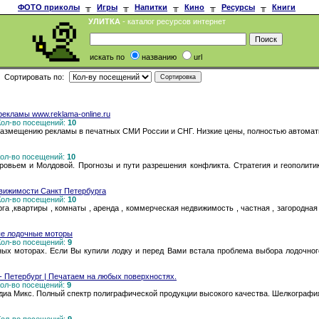
ФОТО приколы
╥
Игры
╥
Напитки
╥
Кино
╥
Ресурсы
╥
Книги
УЛИТКА
- каталог ресурсов интернет
искать по
названию
url
Сортировать по:
екламы www.reklama-online.ru
 Кол-во посещений:
10
азмещению рекламы в печатных СМИ России и СНГ. Низкие цены, полностью автомат
 Кол-во посещений:
10
овьем и Молдовой. Прогнозы и пути разрешения конфликта. Стратегия и геополитик
вижимости Санкт Петербурга
 Кол-во посещений:
10
а ,квартиры , комнаты , аренда , коммерческая недвижимость , частная , загородная
ные лодочные моторы
 Кол-во посещений:
9
чных моторах. Если Вы купили лодку и перед Вами встала проблема выбора лодочног
- Петербург | Печатаем на любых поверхностях.
 Кол-во посещений:
9
диа Микс. Полный спектр полиграфической продукции высокого качества. Шелкографи