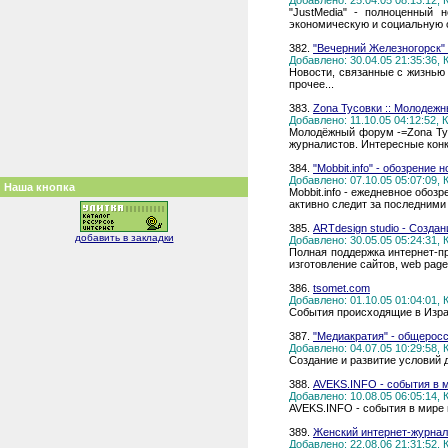
Добавлено: 25.04.05 08:13:12,
"JustMedia" - полноценный 
экономическую и социальную с
382.
"Вечерний Железногорск" 
Добавлено: 30.04.05 21:35:36,
Новости, связанные с жизнью
прочее...
383.
Zona Тусовки :: Молодежн
Добавлено: 11.10.05 04:12:52,
Молодёжный форум -=Zona Тусо
журналистов. Интересные конк
384.
"Mobbit.info" - обозрение
Добавлено: 07.10.05 05:07:09,
Наша кнопка
Mobbit.info - ежедневное обоз
активно следит за последними
385.
ARTdesign studio - Создан
добавить в закладки
Добавлено: 30.05.05 05:24:31,
Полная поддержка интернет-про
изготовление сайтов, web page 
386.
tsomet.com
Добавлено: 01.10.05 01:04:01,
События происходящие в Израи
387.
"Медиакратия" - общерос
Добавлено: 04.07.05 10:29:58,
Создание и развитие условий
388.
AVEKS.INFO - события в м
Добавлено: 10.08.05 06:05:14,
AVEKS.INFO - события в мире 
389.
Женский интернет-журнал
Добавлено: 22.08.06 21:31:52,