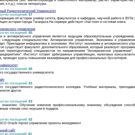
материалов (вес магнитопровода и обмоточного материала); расчет характеристик (
я, к.п.д.); список литературы.
нный Радиотехнический Университет
 Кол-во посещений:
67
ормацию об истории универ ситета, факультетах и кафедрах, научной работе в ВУЗе
щен истории города Таганрога.На сервере действует chat room и гостевая книга.
кризисного управления
 Кол-во посещений:
65
ки и антикризисного управления является ведущим образовательным учреждением 
 следующим специальностям: Антикризисное управление, Экономика и управление 
едит, Прикладная информатика в экономике. Институт экономики и антикризисного уп
вузе существует факультет дополнительного образования, который реализует програ
ая переподготовка) специалистов по направлениям "Антикризисное управление", "
предприятиях". Институт готовит арбитражных управляющих, налоговых консультанто
а, проводит курсы повышения квалификации для профессиональных бухгалтеров.
университет
 Кол-во посещений:
65
о государственного университета
айт
 Кол-во посещений:
63
о государственного радиотехнического колледжа. Учебные материалы, преподават
многое другое.
 Кол-во посещений:
63
онанизме. Обучение новичков профессиональному онанизму, обсуждение способо
вным членам секс-игрушки в подарок.
 Кол-во посещений:
62
l SCO Oracle Inprise управление проекты менеджмент
ьный сайт
 Кол-во посещений:
61