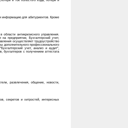
потери и ток холостого хода, потери и
 и информацию для абитуриентов. Кроме
в области антикризисного управления.
на предприятии, Бухгалтерский учет,
равления осуществляет трудоустройство
ммы дополнительного профессионального
Бухгалтерский учет, анализ и аудит",
в, бухгалтеров с получением аттестата
ели, развлечения, общение, новости,
в, секретов и хитростей, интересных