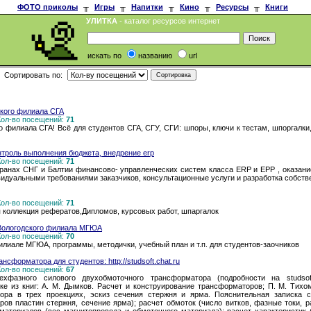
ФОТО приколы
╥
Игры
╥
Напитки
╥
Кино
╥
Ресурсы
╥
Книги
УЛИТКА
- каталог ресурсов интернет
искать по
названию
url
Сортировать по:
кого филиала СГА
 Кол-во посещений:
71
 филиала СГА! Всё для студентов СГА, СГУ, СГИ: шпоры, ключи к тестам, шпоргалки,
нтроль выполнения бюджета, внедрение erp
 Кол-во посещений:
71
транах СНГ и Балтии финансово- управленческих систем класса ERP и EPP , оказан
видуальными требованиями заказчиков, консультационные услуги и разработка собст
 Кол-во посещений:
71
 коллекция рефератов,Дипломов, курсовых работ, шпаргалок
Вологодского филиала МГЮА
 Кол-во посещений:
70
иале МГЮА, программы, методички, учебный план и т.п. для студентов-заочников
нсформатора для студентов: http://studsoft.chat.ru
 Кол-во посещений:
67
ехфазного силового двухобмоточного трансформатора (подробности на studsof
из книг: А. М. Дымков. Расчет и конструирование трансформаторов; П. М. Тихом
ора в трех проекциях, эскиз сечения стержня и ярма. Пояснительная записка со
ов пластин стержня, сечение ярма); расчет обмоток (число витков, фазные токи, р