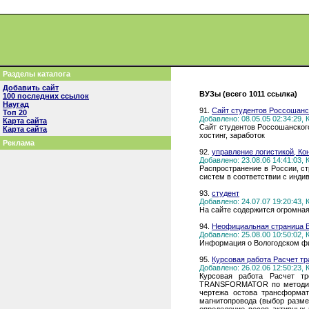
Разделы каталога
Добавить сайт
ВУЗы (всего 1011 ссылка)
100 последних ссылок
Наугад
91.
Сайт студентов Россошанс
Топ 20
Добавлено: 08.05.05 02:34:29,
Карта сайта
Сайт студентов Россошанского
Карта сайта
хостинг, заработок
Реклама
92.
управление логистикой, Ко
Добавлено: 23.08.06 14:41:03,
Распространение в России, с
систем в соответствии с инди
93.
студент
Добавлено: 24.07.07 19:20:43,
На сайте содержится огромная
94.
Неофициальная страница 
Добавлено: 25.08.00 10:50:02,
Информация о Вологодском фил
95.
Курсовая работа Расчет тра
Добавлено: 26.02.06 12:50:23,
Курсовая работа Расчет тр
TRANSFORMATOR по методике 
чертежа остова трансформат
магнитопровода (выбор размер