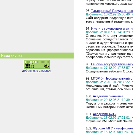
определение весов активных 
напряжение короткого замыкани
96.
Таганрогский Государстве
Добавлено: 18.02.99 15:05:40,
Сайт содержит подробную инф
того специальный раздел посвя
97.
Институт экономики и анти
Добавлено: 01.07.05 14:01:23,
Описание: Институт экономи
Обучение осуществляется по
анализ и аудит, Финансы и кр
своих выпускников. Также в 
образования (профессиональн
"Экономики и управление на 
Наша кнопка
профессионального бухгалтер
98.
Ошский государственный 
Добавлено: 27.12.99 17:53:57,
добавить в закладки
Официальный веб-сайт Ошског
99.
МГВРК - Неофициальный с
Добавлено: 25.01.04 20:30:22,
Неофициальный сайт Минског
объявления, статьи, ссылки и 
100.
Академия онанизма
Добавлено: 29.12.03 21:12:39,
Форум о мужском и женском 
жизненных историй. Всем акти
101.
Академия АйТи
Добавлено: 18.02.99 17:21:01,
Обучение PMI Microsoft Novel
102.
Журфак МГУ - неофициал
Добавлено: 15.12.00 08:11:32,