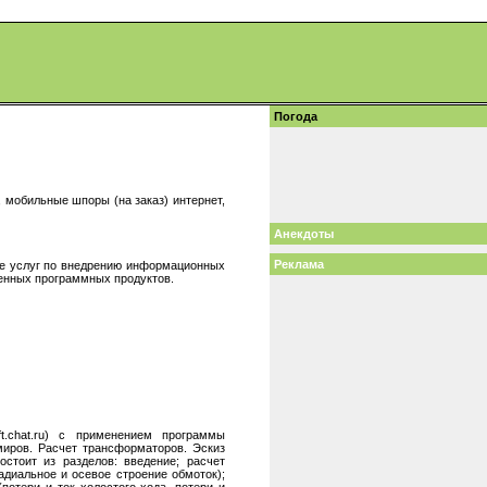
Погода
 мобильные шпоры (на заказ) интернет,
Анекдоты
Реклама
ие услуг по внедрению информационных
венных программных продуктов.
t.chat.ru) с применением программы
иров. Расчет трансформаторов. Эскиз
стоит из разделов: введение; расчет
адиальное и осевое строение обмоток);