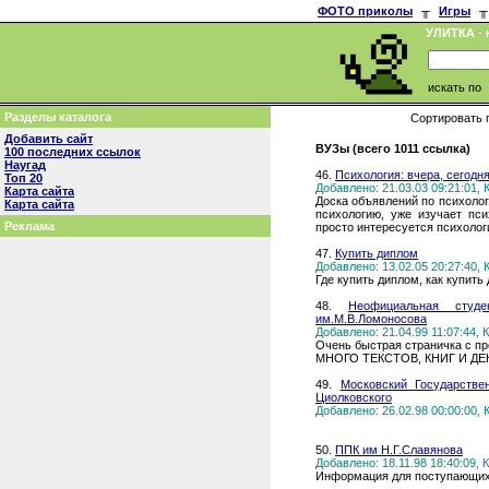
ФОТО приколы
╥
Игры
╥
УЛИТКА
- 
искать по
Разделы каталога
Сортировать 
Добавить сайт
ВУЗы (всего 1011 ссылка)
100 последних ссылок
Наугад
46.
Психология: вчера, сегодня
Топ 20
Добавлено: 21.03.03 09:21:01,
Карта сайта
Доска объявлений по психолог
Карта сайта
психологию, уже изучает пс
Реклама
просто интересуется психоло
47.
Купить диплом
Добавлено: 13.02.05 20:27:40,
Где купить диплом, как купить
48.
Неофициальная студе
им.М.В.Ломоносова
Добавлено: 21.04.99 11:07:44,
Очень быстрая страничка с п
МНОГО ТЕКСТОВ, КНИГ И Д
49.
Московский Государстве
Циолковского
Добавлено: 26.02.98 00:00:00,
50.
ППК им Н.Г.Славянова
Добавлено: 18.11.98 18:40:09,
Информация для поступающих