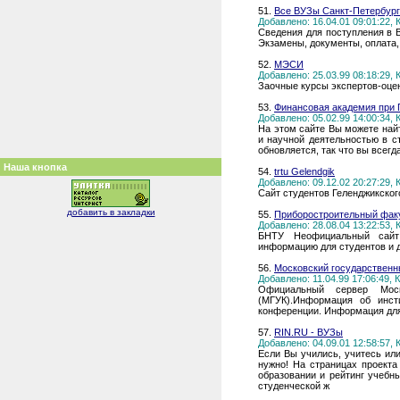
51.
Все ВУЗы Санкт-Петербург
Добавлено: 16.04.01 09:01:22,
Сведения для поступления в 
Экзамены, документы, оплата,
52.
МЭСИ
Добавлено: 25.03.99 08:18:29,
Заочные курсы экспертов-оце
53.
Финансовая академия при 
Добавлено: 05.02.99 14:00:34,
На этом сайте Вы можете най
и научной деятельностью в с
обновляется, так что вы всегд
Наша кнопка
54.
trtu Gelendgik
Добавлено: 09.12.02 20:27:29,
Сайт студентов Геленджикског
добавить в закладки
55.
Приборостроительный фак
Добавлено: 28.08.04 13:22:53,
БНТУ Неофициальный сайт 
информацию для студентов и 
56.
Московский государственн
Добавлено: 11.04.99 17:06:49,
Официальный сервер Моско
(МГУК).Информация об инст
конференции. Информация для
57.
RIN.RU - ВУЗы
Добавлено: 04.09.01 12:58:57,
Если Вы учились, учитесь или 
нужно! На страницах проект
образовании и рейтинг учебн
студенческой ж