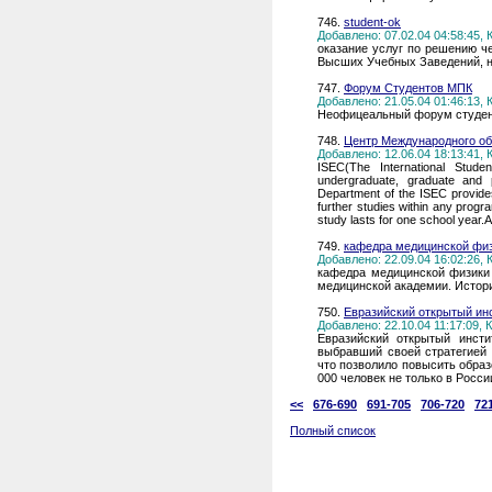
746.
student-ok
Добавлено: 07.02.04 04:58:45,
оказание услуг по решению ч
Высших Учебных Заведений, н
747.
Форум Студентов МПК
Добавлено: 21.05.04 01:46:13,
Неофицеальный форум студент
748.
Центр Международного о
Добавлено: 12.06.04 18:13:41,
ISEC(The International Stude
undergraduate, graduate and 
Department of the ISEC provides 
further studies within any progr
study lasts for one school yea
749.
кафедра медицинской ф
Добавлено: 22.09.04 16:02:26,
кафедра медицинской физики 
медицинской академии. Истори
750.
Евразийский открытый ин
Добавлено: 22.10.04 11:17:09,
Евразийский открытый инсти
выбравший своей стратегией 
что позволило повысить обра
000 человек не только в Росси
<<
676-690
691-705
706-720
72
Полный список