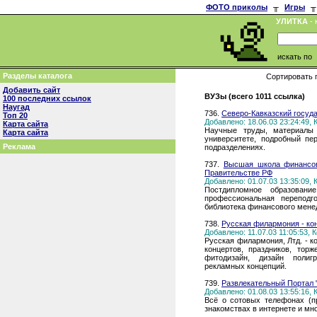
ФОТО приколы
╥
Игры
╥
УЛИТКА
- 
искать по
Разделы каталога
Сортировать 
Добавить сайт
ВУЗы (всего 1011 ссылка)
100 последних ссылок
Наугад
736.
Северо-Кавказский госуд
Топ 20
Добавлено: 18.06.03 23:24:49,
Карта сайта
Научные труды, материалы 
Карта сайта
университете, подробный пе
Реклама
подразделениях.
737.
Высшая школа финансов
Правительстве РФ
Добавлено: 01.07.03 13:35:09,
Постдипломное образовани
профессиональная переподго
библиотека финансового мене
738.
Русская филармония - ко
Добавлено: 11.07.03 11:05:53,
Русская филармония, Лтд. - к
концертов, праздников, тор
фитодизайн, дизайн полигр
рекламных концепций.
739.
Развлекательный Портал 
Добавлено: 01.08.03 13:55:16,
Всё о сотовых телефонах (пр
знакомствах в интернете и мно