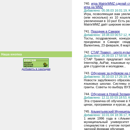
740.
игра MatrixWMZ сделай с
игра на WMZ
Добавлено: 05.08.03 16:01:19,
Игра, позволяющая вам увелич
(или несколько) из 10 кошел
увеличенная в 10 раз! Есть р
MatrixWMZ даёт широкие возм
741.
Праздник в Самаре
Добавлено: 18.08.03 00:57:12,
Тосты, поздравления, конку
праздниках в Самаре: свад
Валентина, 23 февраля, 8 марта
742.
СТАР Травел - центр кул
Наша кнопка
Добавлено: 26.09.03 17:58:58,
СТАР Травел предлагает по
Internship, AuPair, языковые
для студентов и молодежи...
добавить в закладки
743.
Обучение за рубежом на r
Добавлено: 30.10.03 17:26:19,
Новости зарубежного образов
языковых школах. Системы о
гранты. Советы по выбору ВУЗ
744.
Обучение в Новой Зелаин
Добавлено: 12.11.03 03:18:53,
Эта страничка об обучение в 
ценах, программах и курсах,
745.
Альметьевский Муниципа
Добавлено: 10.01.04 18:36:17,
1 июля 1996 года в г.Альме
муниципальный университе
специалистов с учетом потре
заочной формам обучения.